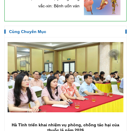
vắc-xin: Bệnh uốn ván
Cùng Chuyên Mục
Hà Tĩnh triển khai nhiệm vụ phòng, chống tác hại của
thuốc lá năm 2026