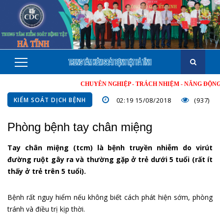
CHUYÊN NGHIỆP - TRÁCH NHIỆM - NĂNG ĐỘNG - MINH
KIỂM SOÁT DỊCH BỆNH
02:19 15/08/2018
(937)
Phòng bệnh tay chân miệng
Tay chân miệng (tcm) là bệnh truyền nhiễm do virút
đường ruột gây ra và thường gặp ở trẻ dưới 5 tuổi (rất ít
thấy ở trẻ trên 5 tuổi).
Bệnh rất nguy hiểm nếu không biết cách phát hiện sớm, phòng
tránh và điều trị kịp thời.