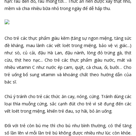
hạn: rau dền đỏ, rau mồng tơi… Thức ăn nên được xay thật nhỏ,
mềm và chia nhiều bữa nhỏ trong ngày để dễ hấp thu.
Cho trẻ các thực phẩm giàu kẽm (tăng sự ngon miệng, tăng sức
đề kháng, mau lành các vết loét trong miệng, bảo vệ vị giác...)
như: sò, củ cải, đậu Hà Lan, đậu nành, lòng đỏ trứng gà, thịt
cừu, thịt heo nạc... Cho trẻ các thực phẩm giàu nước, mát và
nhiều vitamin C như: nước ép cam, quýt, cà chua, ổi, bưởi… Cho
trẻ uống bổ sung vitamin và khoáng chất theo hướng dẫn của
bác sĩ.
Chú ý tránh cho trẻ các thức ăn cay, nóng, cứng. Tránh dùng các
loại thìa muỗng cứng, sắc cạnh đút cho trẻ vì sẽ đụng đến các
vết loét trong miệng, khiến trẻ đau, sợ hãi, bỏ ăn uống.
Đối với trẻ còn bú mẹ thì cho bú như bình thường, có thể tăng
số lần lên vì mỗi lần trẻ bú không được nhiều như lúc còn khỏe.