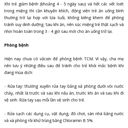
Khi trẻ giảm bệnh (khoảng 4 - 5 ngày sau) và hết các vết loét
trong miệng thì cần khuyến khích, động viên trẻ ăn uống bình
thường trở lại hợp với lứa tuổi, không kiêng khem để phòng
tránh suy dinh dưỡng. Sau khi ăn, nên súc miệng trẻ thật sạch và
nhịn hoàn toàn trong 3 - 4 giờ sau mới cho ăn uống trở lại.
Phòng bệnh
Hiện nay chưa có vắcxin để phòng bệnh TCM. Vì vậy, cha mẹ
nên lưu ý những điều sau để tránh cho trẻ khỏi mắc bệnh khi
đang mùa dịch:
- Rửa tay: thường xuyên rửa tay bằng xà phòng dưới vòi nước
chảy, nhất là trước và sau khi nấu ăn, trước khi ăn và sau khi đi
vệ sinh. Rửa tay sau mỗi lần vệ sinh cho trẻ.
- Rửa sạch các dụng cụ, vật dụng, đồ chơi, sàn nhà bằng nước
và xà phòng rồi khử trùng bằng Chloramin B 5%.