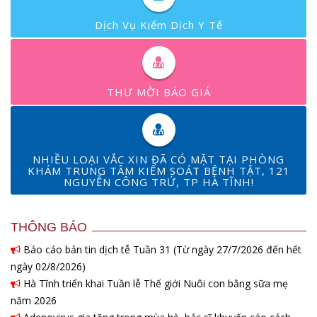
Dịch Vụ Kiểm Dịch Y Tế
THƯ MỜI BÁO GIÁ
NHIỀU LOẠI VẮC XIN ĐÃ CÓ MẶT TẠI PHÒNG
KHÁM TRUNG TÂM KIỂM SOÁT BỆNH TẬT, 121
NGUYỄN CÔNG TRỨ, TP HÀ TĨNH!
THÔNG BÁO
Báo cáo bản tin dịch tễ Tuần 31 (Từ ngày 27/7/2026 đến hết
ngày 02/8/2026)
Hà Tĩnh triển khai Tuần lễ Thế giới Nuôi con bằng sữa mẹ
năm 2026