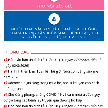
THƯ MỜI BÁO GIÁ
NHIỀU LOẠI VẮC XIN ĐÃ CÓ MẶT TẠI PHÒNG
KHÁM TRUNG TÂM KIỂM SOÁT BỆNH TẬT, 121
NGUYỄN CÔNG TRỨ, TP HÀ TĨNH!
THÔNG BÁO
Báo cáo bản tin dịch tễ Tuần 31 (Từ ngày 27/7/2026 đến hết
ngày 02/8/2026)
Hà Tĩnh triển khai Tuần lễ Thế giới Nuôi con bằng sữa mẹ
năm 2026
Adenovirus gia tăng trong mùa hè, bác sĩ khuyến cáo cách
phòng tránh
Chủ động phòng, chống COVID-19 và cúm mùa trước nguy
cơ gia tăng các bệnh lây truyền qua đường hô hấp
Báo cáo bản tin dịch tễ Tuần 30 (Từ ngày 20/7/2026 đến hết