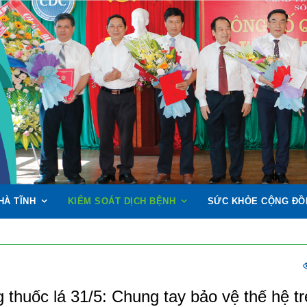
HÀ TĨNH
KIỂM SOÁT DỊCH BỆNH
SỨC KHỎE CỘNG ĐỒ
thuốc lá 31/5: Chung tay bảo vệ thế hệ tr