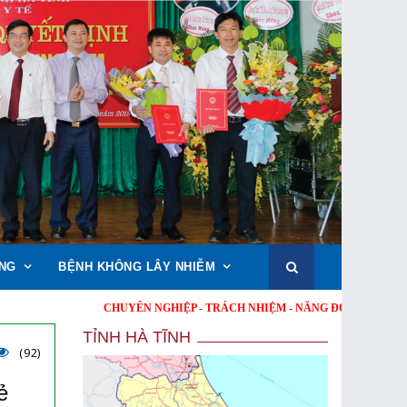
NG
BỆNH KHÔNG LÂY NHIỄM
CHUYÊN NGHIỆP - TRÁCH NHIỆM - NĂNG ĐỘNG - MINH BẠCH - 
TỈNH HÀ TĨNH
(92)
ẻ