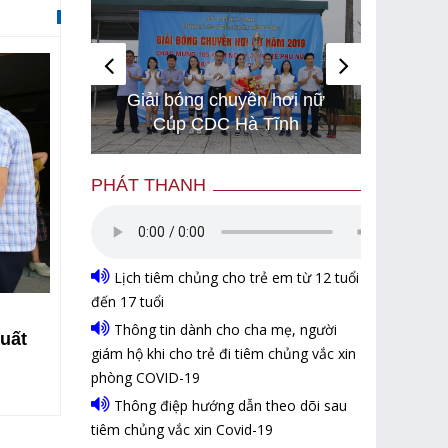
i chạy
Hình 
Giải bóng chuyền hơi nữ
 để bảo
gây bã
Cúp CDC Hà Tĩnh
Israel
són
PHÁT THANH
Lịch tiêm chủng cho trẻ em từ 12 tuổi
đến 17 tuổi
Thông tin dành cho cha mẹ, người
uất
Triển khai khám, sàng lọc tăng huyết áp, 
giám hộ khi cho trẻ đi tiêm chủng vắc xin
tháo đường cho người dân
phòng COVID-19
Thông điệp hướng dẫn theo dõi sau
tiêm chủng vắc xin Covid-19