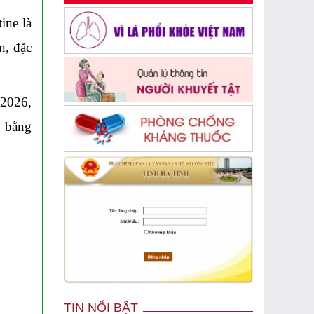
ine là
n, đặc
/2026,
g bằng
TIN NỔI BẬT