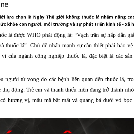
ine
ới lựa chọn là Ngày Thế giới không thuốc lá nhằm nâng ca
sức khỏe con người, môi trường và sự phát triển kinh tế - xã h
c lá được WHO phát động là: “Vạch trần sự hấp dẫn giả
và thuốc lá”. Chủ đề nhấn mạnh sự cần thiết phải bảo vệ
nh vi của ngành công nghiệp thuốc lá, đặc biệt là các sả
 người tử vong do các bệnh liên quan đến thuốc lá, tr
c thụ động. Trẻ em và thanh thiếu niên đang trở thành nh
 có hương vị, mẫu mã bắt mắt và quảng bá dưới vỏ bọc