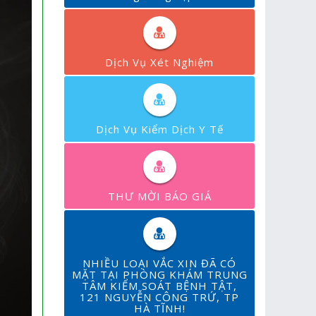
Dịch Vụ Xét Nghiệm
Dịch Vụ Kiểm Dịch Y Tế
THƯ MỜI BÁO GIÁ
NHIỀU LOẠI VẮC XIN ĐÃ CÓ
MẶT TẠI PHÒNG KHÁM TRUNG
TÂM KIỂM SOÁT BỆNH TẬT,
121 NGUYỄN CÔNG TRỨ, TP
HÀ TĨNH!