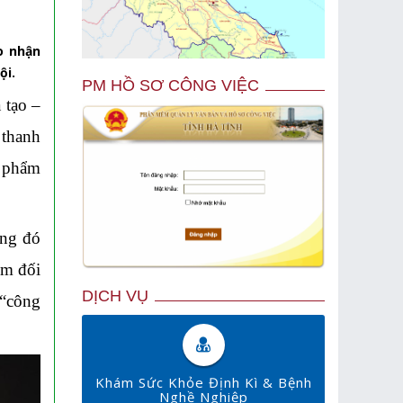
o nhận
ội.
PM HỒ SƠ CÔNG VIỆC
 tạo –
 thanh
n phẩm
ong đó
óm đối
DỊCH VỤ
 “công
Khám Sức Khỏe Định Kì & Bệnh
Nghề Nghiệp