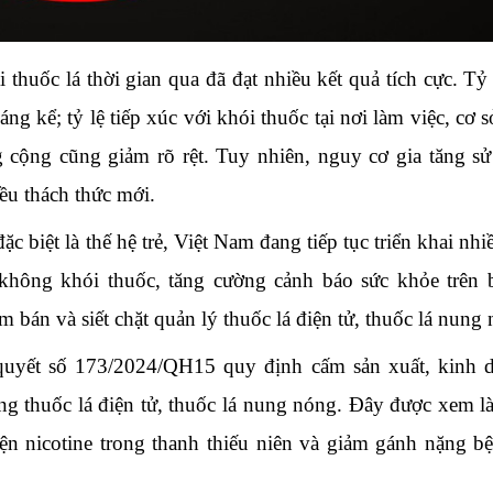
thuốc lá thời gian qua đã đạt nhiều kết quả tích cực. Tỷ 
g kể; tỷ lệ tiếp xúc với khói thuốc tại nơi làm việc, cơ sở
 cộng cũng giảm rõ rệt. Tuy nhiên, nguy cơ gia tăng s
iều thách thức mới.
 biệt là thế hệ trẻ, Việt Nam đang tiếp tục triển khai nhiề
ông khói thuốc, tăng cường cảnh báo sức khỏe trên 
ểm bán và siết chặt quản lý thuốc lá điện tử, thuốc lá nung
uyết số 173/2024/QH15 quy định cấm sản xuất, kinh 
ng thuốc lá điện tử, thuốc lá nung nóng. Đây được xem l
ện nicotine trong thanh thiếu niên và giảm gánh nặng bệ