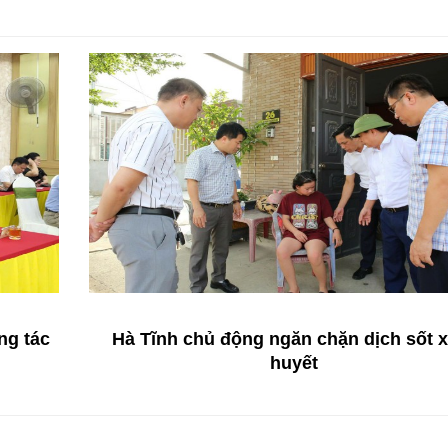
Hình ảnh những chú chó
Hàng nghìn ngườ
gây bão mạng với tài lướt
thi trong bùn đất
sóng như “dân chơi”
vệ môi trường ở 
ng tác
Hà Tĩnh chủ động ngăn chặn dịch sốt x
huyết