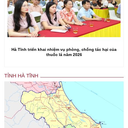
ủa
Hà Tĩnh chủ động ngăn chặn dịch sốt xuất huyết
TỈNH HÀ TĨNH