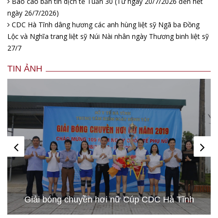
Báo cáo bản tin dịch tễ Tuần 30 (Từ ngày 20/7/2026 đến hết
ngày 26/7/2026)
CDC Hà Tĩnh dâng hương các anh hùng liệt sỹ Ngã ba Đồng
Lộc và Nghĩa trang liệt sỹ Núi Nài nhân ngày Thương binh liệt sỹ
27/7
TIN ẢNH
Hình ảnh những chú chó gây bão mạng với tài
lướt sóng như “dân chơi”