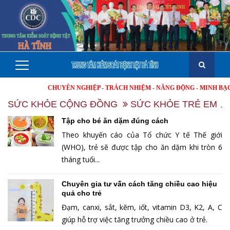
CHUYÊN NGHIỆP - TRÁCH NHIỆM - NĂNG ĐỘNG - MINH BẠCH - HI
SỨC KHỎE CỘNG ĐỒNG
SỨC KHỎE TRẺ EM
Tập cho bé ăn dặm đúng cách
Theo khuyến cáo của Tổ chức Y tế Thế giới
(WHO), trẻ sẽ được tập cho ăn dặm khi tròn 6
tháng tuổi...
Chuyên gia tư vấn cách tăng chiều cao hiệu
quả cho trẻ
Đạm, canxi, sắt, kẽm, iốt, vitamin D3, K2, A, C
giúp hỗ trợ việc tăng trưởng chiều cao ở trẻ.