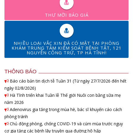
THƯ MỜI BÁO GIÁ
NHIỀU LOẠI VẮC XIN ĐÃ CÓ MẶT TẠI PHÒNG
KHÁM TRUNG TÂM KIỂM SOÁT BỆNH TẬT, 121
NGUYỄN CÔNG TRỨ, TP HÀ TĨNH!
THÔNG BÁO
Báo cáo bản tin dịch tễ Tuần 31 (Từ ngày 27/7/2026 đến hết
ngày 02/8/2026)
Hà Tĩnh triển khai Tuần lễ Thế giới Nuôi con bằng sữa mẹ
năm 2026
Adenovirus gia tăng trong mùa hè, bác sĩ khuyến cáo cách
phòng tránh
Chủ động phòng, chống COVID-19 và cúm mùa trước nguy
cơ gia tăng các bệnh lây truyền qua đường hô hấp