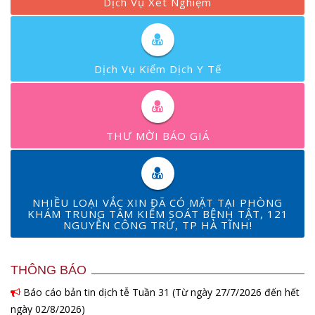
Dịch Vụ Xét Nghiệm
Dịch Vụ Kiểm Dịch Y Tế
THƯ MỜI BÁO GIÁ
NHIỀU LOẠI VẮC XIN ĐÃ CÓ MẶT TẠI PHÒNG
KHÁM TRUNG TÂM KIỂM SOÁT BỆNH TẬT, 121
NGUYỄN CÔNG TRỨ, TP HÀ TĨNH!
THÔNG BÁO
Báo cáo bản tin dịch tễ Tuần 31 (Từ ngày 27/7/2026 đến hết
ngày 02/8/2026)