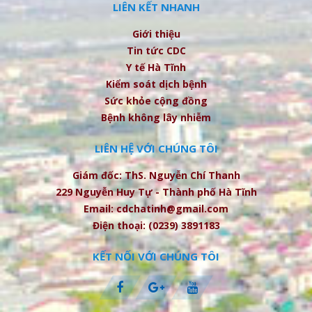
LIÊN KẾT NHANH
Giới thiệu
Tin tức CDC
Y tế Hà Tĩnh
Kiểm soát dịch bệnh
Sức khỏe cộng đồng
Bệnh không lây nhiễm
LIÊN HỆ VỚI CHÚNG TÔI
Giám đốc: ThS. Nguyễn Chí Thanh
229 Nguyễn Huy Tự - Thành phố Hà Tĩnh
Email: cdchatinh@gmail.com
Điện thoại: (0239) 3891183
KẾT NỐI VỚI CHÚNG TÔI