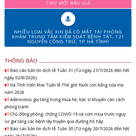
THƯ MỜI BÁO GIÁ
NHIỀU LOẠI VẮC XIN ĐÃ CÓ MẶT TẠI PHÒNG
KHÁM TRUNG TÂM KIỂM SOÁT BỆNH TẬT, 121
NGUYỄN CÔNG TRỨ, TP HÀ TĨNH!
THÔNG BÁO
Báo cáo bản tin dịch tễ Tuần 31 (Từ ngày 27/7/2026 đến hết
ngày 02/8/2026)
Hà Tĩnh triển khai Tuần lễ Thế giới Nuôi con bằng sữa mẹ
năm 2026
Adenovirus gia tăng trong mùa hè, bác sĩ khuyến cáo cách
phòng tránh
Chủ động phòng, chống COVID-19 và cúm mùa trước nguy
cơ gia tăng các bệnh lây truyền qua đường hô hấp
Báo cáo bản tin dịch tễ Tuần 30 (Từ ngày 20/7/2026 đến hết
ngày 26/7/2026)