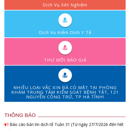
Dịch Vụ Xét Nghiệm
Dịch Vụ Kiểm Dịch Y Tế
THƯ MỜI BÁO GIÁ
NHIỀU LOẠI VẮC XIN ĐÃ CÓ MẶT TẠI PHÒNG
KHÁM TRUNG TÂM KIỂM SOÁT BỆNH TẬT, 121
NGUYỄN CÔNG TRỨ, TP HÀ TĨNH!
THÔNG BÁO
Báo cáo bản tin dịch tễ Tuần 31 (Từ ngày 27/7/2026 đến hết