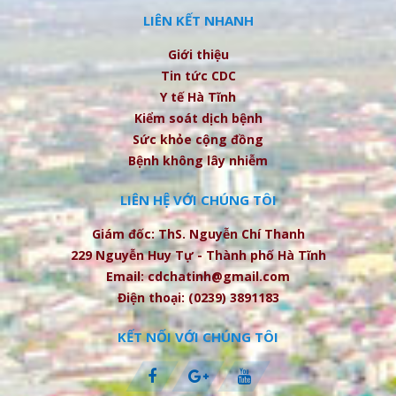
LIÊN KẾT NHANH
Giới thiệu
Tin tức CDC
Y tế Hà Tĩnh
Kiểm soát dịch bệnh
Sức khỏe cộng đồng
Bệnh không lây nhiễm
LIÊN HỆ VỚI CHÚNG TÔI
Giám đốc: ThS. Nguyễn Chí Thanh
229 Nguyễn Huy Tự - Thành phố Hà Tĩnh
Email: cdchatinh@gmail.com
Điện thoại: (0239) 3891183
KẾT NỐI VỚI CHÚNG TÔI