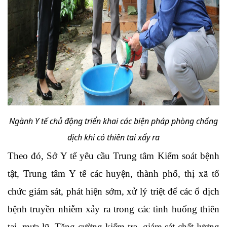
Ngành Y tế chủ động triển khai các biện pháp phòng chống
dịch khi có thiên tai xẩy ra
Theo
đó, Sở Y tế yêu cầu
Trung tâm Kiểm soát bệnh
tật
,
Trung tâm Y tế các huyện, thành phố, thị xã
t
ổ
chức giám sát, phát hiện sớm, xử lý triệt để các ổ dịch
bệnh truyền nhiễm xảy ra trong các tình huống thiên
tai, mưa lũ. Tăng cường kiểm tra, giám sát chất lượng