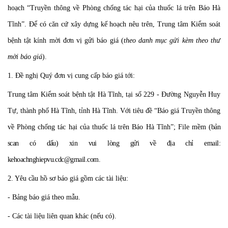
hoạch “
Truyền thông về Phòng chống tác hại của thuốc lá trên Báo Hà
Tĩnh
”
. Để có căn cứ xây dựng kế hoạch nêu trên, Trung tâm Kiểm soát
bệnh tật kính mời đơn vị gửi báo giá (
theo danh mục gửi kèm theo thư
mời báo giá
).
1. Đề nghị Quý đơn vị cung cấp báo giá tới:
Trung tâm Kiểm soát bệnh tật Hà Tĩnh, tại số 229 - Đường Nguyễn Huy
Tự, thành phố Hà Tĩnh, tỉnh Hà Tĩnh. Với tiêu đề “Báo giá
Truyền thông
về Phòng chống tác hại của thuốc lá trên Báo Hà Tĩnh
”; File mềm
(bản
scan có dấu) xin vui lòng gửi về địa chỉ email:
kehoachnghiepvu.cdc@gmail.com
.
2. Yêu cầu hồ sơ báo giá gồm các tài liệu:
- Bảng báo giá theo mẫu.
- Các tài liệu liên quan khác (nếu có).