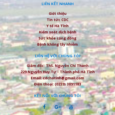
LIÊN KẾT NHANH
Giới thiệu
Tin tức CDC
Y tế Hà Tĩnh
Kiểm soát dịch bệnh
Sức khỏe cộng đồng
Bệnh không lây nhiễm
LIÊN HỆ VỚI CHÚNG TÔI
Giám đốc: ThS. Nguyễn Chí Thanh
229 Nguyễn Huy Tự - Thành phố Hà Tĩnh
Email: cdchatinh@gmail.com
Điện thoại: (0239) 3891183
KẾT NỐI VỚI CHÚNG TÔI