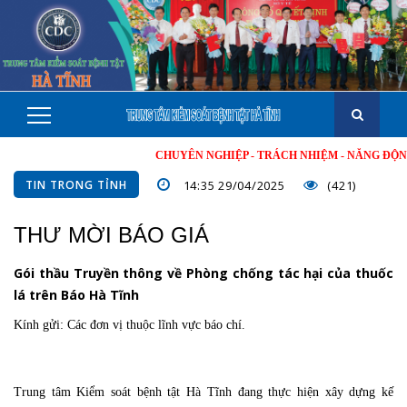
CHUYÊN NGHIỆP - TRÁCH NHIỆM - NĂNG ĐỘNG - MI
TIN TRONG TỈNH
14:35 29/04/2025
(421)
THƯ MỜI BÁO GIÁ
Gói thầu Truyền thông về Phòng chống tác hại của thuốc
lá trên Báo Hà Tĩnh
Kính gửi: Các đơn vị thuộc lĩnh vực báo chí.
Trung tâm Kiểm soát bệnh tật Hà Tĩnh đang thực hiện xây dựng kế