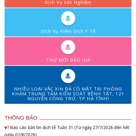
Dịch Vụ Xét Nghiệm
Dịch Vụ Kiểm Dịch Y Tế
THƯ MỜI BÁO GIÁ
NHIỀU LOẠI VẮC XIN ĐÃ CÓ MẶT TẠI PHÒNG
KHÁM TRUNG TÂM KIỂM SOÁT BỆNH TẬT, 121
NGUYỄN CÔNG TRỨ, TP HÀ TĨNH!
THÔNG BÁO
Báo cáo bản tin dịch tễ Tuần 31 (Từ ngày 27/7/2026 đến hết
ngày 02/8/2026)