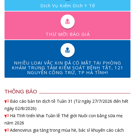
Dịch Vụ Kiểm Dịch Y Tế
THƯ MỜI BÁO GIÁ
NHIỀU LOẠI VẮC XIN ĐÃ CÓ MẶT TẠI PHÒNG
KHÁM TRUNG TÂM KIỂM SOÁT BỆNH TẬT, 121
NGUYỄN CÔNG TRỨ, TP HÀ TĨNH!
THÔNG BÁO
Báo cáo bản tin dịch tễ Tuần 31 (Từ ngày 27/7/2026 đến hết
ngày 02/8/2026)
Hà Tĩnh triển khai Tuần lễ Thế giới Nuôi con bằng sữa mẹ
năm 2026
Adenovirus gia tăng trong mùa hè, bác sĩ khuyến cáo cách