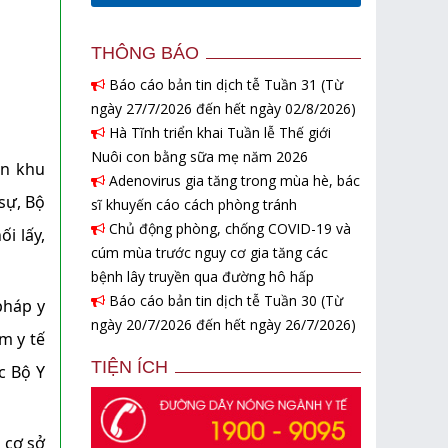
THÔNG BÁO
Báo cáo bản tin dịch tễ Tuần 31 (Từ
ngày 27/7/2026 đến hết ngày 02/8/2026)
Hà Tĩnh triển khai Tuần lễ Thế giới
Nuôi con bằng sữa mẹ năm 2026
ần khu
Adenovirus gia tăng trong mùa hè, bác
sự, Bộ
sĩ khuyến cáo cách phòng tránh
Chủ động phòng, chống COVID-19 và
i lấy,
cúm mùa trước nguy cơ gia tăng các
bệnh lây truyền qua đường hô hấp
Báo cáo bản tin dịch tễ Tuần 30 (Từ
pháp y
ngày 20/7/2026 đến hết ngày 26/7/2026)
m y tế
TIỆN ÍCH
c Bộ Y
 cơ sở