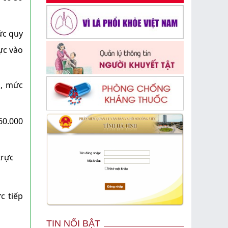
ức quy
ực vào
a, mức
60.000
trực
c tiếp
TIN NỔI BẬT