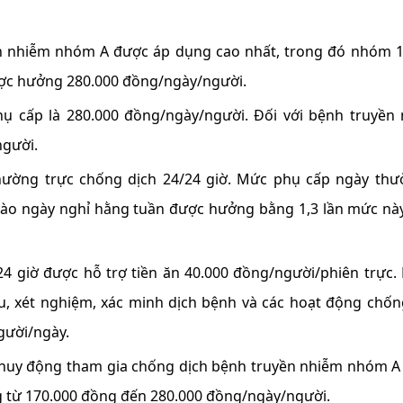
ền nhiễm nhóm A được áp dụng cao nhất, trong đó nhóm 
Hình ảnh những chú chó
Hàng nghìn ngườ
ợc hưởng 280.000 đồng/ngày/người.
gây bão mạng với tài lướt
thi trong bùn đất
sóng như “dân chơi”
vệ môi trường ở 
ụ cấp là 280.000 đồng/ngày/người. Đối với bệnh truyền
người.
hường trực chống dịch 24/24 giờ. Mức phụ cấp ngày thư
vào ngày nghỉ hằng tuần được hưởng bằng 1,3 lần mức này
4 giờ được hỗ trợ tiền ăn 40.000 đồng/người/phiên trực.
mẫu, xét nghiệm, xác minh dịch bệnh và các hoạt động chốn
gười/ngày.
ợc huy động tham gia chống dịch bệnh truyền nhiễm nhóm A
g từ 170.000 đồng đến 280.000 đồng/ngày/người.