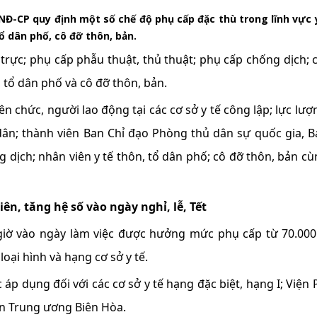
Đ-CP quy định một số chế độ phụ cấp đặc thù trong lĩnh vực 
ổ dân phố, cô đỡ thôn, bản.
trực; phụ cấp phẫu thuật, thủ thuật; phụ cấp chống dịch; 
, tổ dân phố và cô đỡ thôn, bản.
 chức, người lao động tại các cơ sở y tế công lập; lực lượn
ân; thành viên Ban Chỉ đạo Phòng thủ dân sự quốc gia, B
dịch; nhân viên y tế thôn, tổ dân phố; cô đỡ thôn, bản cù
ên, tăng hệ số vào ngày nghỉ, lễ, Tết
 giờ vào ngày làm việc được hưởng mức phụ cấp từ 70.00
oại hình và hạng cơ sở y tế.
p dụng đối với các cơ sở y tế hạng đặc biệt, hạng I; Viện 
n Trung ương Biên Hòa.