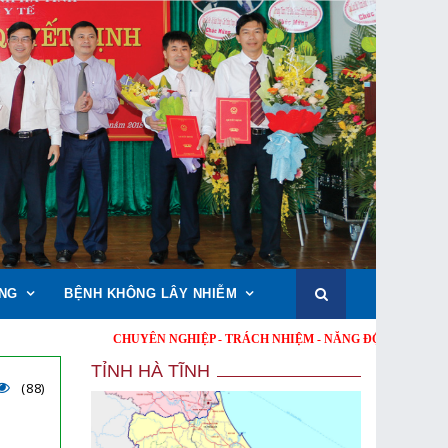
NG
BỆNH KHÔNG LÂY NHIỄM
CHUYÊN NGHIỆP - TRÁCH NHIỆM - NĂNG ĐỘNG - MINH BẠCH - 
TỈNH HÀ TĨNH
(88)