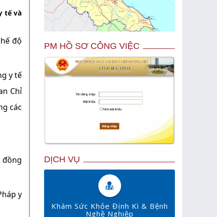
y tế và
chế độ
PM HỒ SƠ CÔNG VIỆC
g y tế
an Chỉ
ng các
DỊCH VỤ
0 đồng
Pháp y
Khám Sức Khỏe Định Kì & Bệnh
Nghề Nghiệp