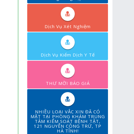
Dịch Vụ Xét Nghiệm
Dịch Vụ Kiểm Dịch Y Tế
THƯ MỜI BÁO GIÁ
NHIỀU LOẠI VẮC XIN ĐÃ CÓ
MẶT TẠI PHÒNG KHÁM TRUNG
TÂM KIỂM SOÁT BỆNH TẬT,
121 NGUYỄN CÔNG TRỨ, TP
HÀ TĨNH!