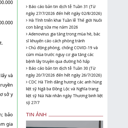
00.000
Báo cáo bản tin dịch tễ Tuần 31 (Từ
ngày 27/7/2026 đến hết ngày 02/8/2026)
Hà Tĩnh triển khai Tuần lễ Thế giới Nuôi
0.000
con bằng sữa mẹ năm 2026
Adenovirus gia tăng trong mùa hè, bác
sĩ khuyến cáo cách phòng tránh
t.
Chủ động phòng, chống COVID-19 và
cúm mùa trước nguy cơ gia tăng các
bệnh lây truyền qua đường hô hấp
Báo cáo bản tin dịch tễ Tuần 30 (Từ
ngày 20/7/2026 đến hết ngày 26/7/2026)
lấy và
CDC Hà Tĩnh dâng hương các anh hùng
truyền
liệt sỹ Ngã ba Đồng Lộc và Nghĩa trang
ơ sở y
liệt sỹ Núi Nài nhân ngày Thương binh liệt
sỹ 27/7
h; bảo
TIN ẢNH
am gia