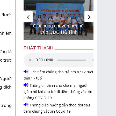
1 được
i chạy
Hình 
Giải bóng chuyền hơi nữ
 để bảo
gây bã
Cúp CDC Hà Tĩnh
Israel
són
 nhiễm
PHÁT THANH
ờng là
; trực
Lịch tiêm chủng cho trẻ em từ 12 tuổi
đến 17 tuổi
 Người
Thông tin dành cho cha mẹ, người
g dịch
giám hộ khi cho trẻ đi tiêm chủng vắc xin
phòng COVID-19
Thông điệp hướng dẫn theo dõi sau
 trong
tiêm chủng vắc xin Covid-19