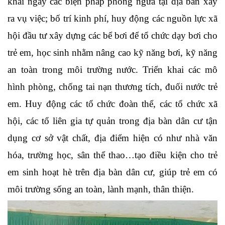
khai ngay các biện pháp phòng ngừa tại địa bàn xảy
ra vụ việc; bố trí kinh phí, huy động các nguồn lực xã
hội đầu tư xây dựng các bể bơi để tổ chức dạy bơi cho
trẻ em, học sinh nhằm nâng cao kỹ năng bơi, kỹ năng
an toàn trong môi trường nước. Triển khai các mô
hình phòng, chống tai nạn thương tích, đuối nước trẻ
em. Huy động các tổ chức đoàn thể, các tổ chức xã
hội, các tổ liên gia tự quản trong địa bàn dân cư tận
dụng cơ sở vật chất, địa điểm hiện có như nhà văn
hóa, trường học, sân thể thao…tạo điều kiện cho trẻ
em sinh hoạt hè trên địa bàn dân cư, giúp trẻ em có
môi trường sống an toàn, lành mạnh, thân thiện.