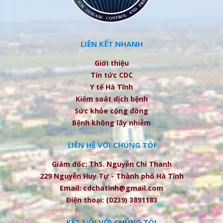
LIÊN KẾT NHANH
Giới thiệu
Tin tức CDC
Y tế Hà Tĩnh
Kiểm soát dịch bệnh
Sức khỏe cộng đồng
Bệnh không lây nhiễm
LIÊN HỆ VỚI CHÚNG TÔI
Giám đốc: ThS. Nguyễn Chí Thanh
229 Nguyễn Huy Tự - Thành phố Hà Tĩnh
Email: cdchatinh@gmail.com
Điện thoại: (0239) 3891183
KẾT NỐI VỚI CHÚNG TÔI