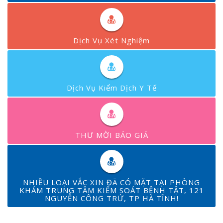
Dịch Vụ Xét Nghiệm
Dịch Vụ Kiểm Dịch Y Tế
THƯ MỜI BÁO GIÁ
NHIỀU LOẠI VẮC XIN ĐÃ CÓ MẶT TẠI PHÒNG
KHÁM TRUNG TÂM KIỂM SOÁT BỆNH TẬT, 121
NGUYỄN CÔNG TRỨ, TP HÀ TĨNH!