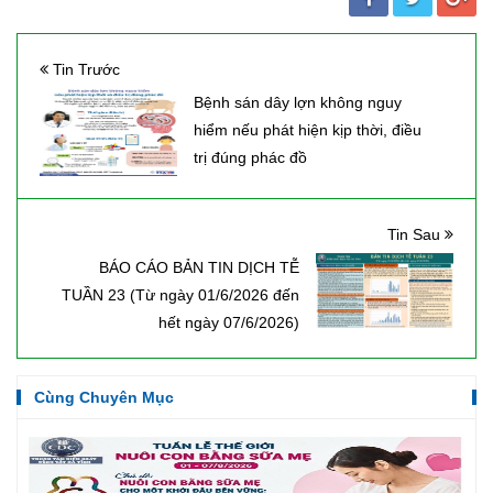
Tin Trước
Bệnh sán dây lợn không nguy
hiểm nếu phát hiện kịp thời, điều
trị đúng phác đồ
Tin Sau
BÁO CÁO BẢN TIN DỊCH TỄ
TUẦN 23 (Từ ngày 01/6/2026 đến
hết ngày 07/6/2026)
Cùng Chuyên Mục