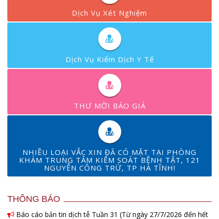
Dịch Vụ Xét Nghiệm
Dịch Vụ Kiểm Dịch Y Tế
THƯ MỜI BÁO GIÁ
NHIỀU LOẠI VẮC XIN ĐÃ CÓ MẶT TẠI PHÒNG
KHÁM TRUNG TÂM KIỂM SOÁT BỆNH TẬT, 121
NGUYỄN CÔNG TRỨ, TP HÀ TĨNH!
THÔNG BÁO
Báo cáo bản tin dịch tễ Tuần 31 (Từ ngày 27/7/2026 đến hết