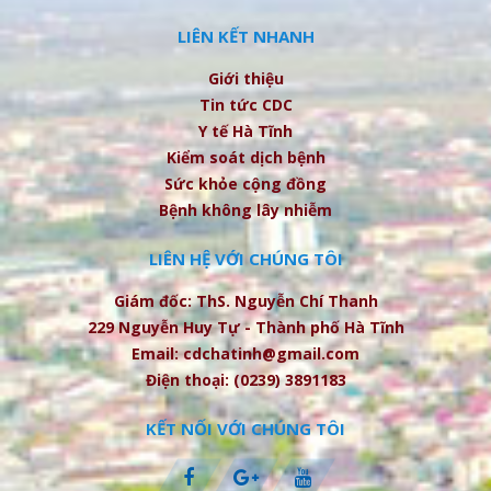
LIÊN KẾT NHANH
Giới thiệu
Tin tức CDC
Y tế Hà Tĩnh
Kiểm soát dịch bệnh
Sức khỏe cộng đồng
Bệnh không lây nhiễm
LIÊN HỆ VỚI CHÚNG TÔI
Giám đốc: ThS. Nguyễn Chí Thanh
229 Nguyễn Huy Tự - Thành phố Hà Tĩnh
Email: cdchatinh@gmail.com
Điện thoại: (0239) 3891183
KẾT NỐI VỚI CHÚNG TÔI