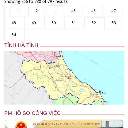
Showing
766
to
780
of
797
results
1
2
...
45
46
47
48
49
50
51
52
53
54
TỈNH HÀ TĨNH
PM HỒ SƠ CÔNG VIỆC