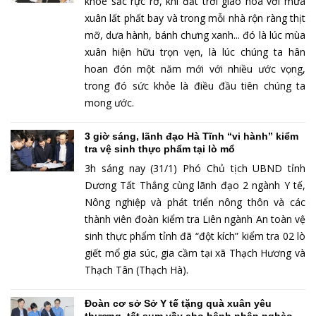
khoe sắc rực rỡ, khi đất trời giao hòa với mưa
xuân lất phất bay và trong mỗi nhà rộn ràng thịt
mỡ, dưa hành, bánh chưng xanh... đó là lúc mùa
xuân hiện hữu trọn vẹn, là lúc chúng ta hân
hoan đón một năm mới với nhiều ước vọng,
trong đó sức khỏe là điều đầu tiên chúng ta
mong ước.
3 giờ sáng, lãnh đạo Hà Tĩnh “vi hành” kiểm
tra vệ sinh thực phẩm tại lò mổ
3h sáng nay (31/1) Phó Chủ tịch UBND tỉnh
Dương Tất Thắng cùng lãnh đạo 2 ngành Y tế,
Nông nghiệp và phát triển nông thôn và các
thành viên đoàn kiểm tra Liên ngành An toàn vệ
sinh thực phẩm tỉnh đã “đột kích” kiểm tra 02 lò
giết mổ gia súc, gia cầm tại xã Thạch Hương và
Thạch Tân (Thạch Hà).
Đoàn cơ sở Sở Y tế tặng quà xuân yêu
thương, tết sum vầy cho bệnh nhân nghèo