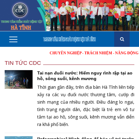
CHUYÊN NGHIỆP - TRÁCH NHIỆM - NĂNG ĐỘNG - MINH
TIN TỨC CDC
Tai nạn đuối nước: Hiểm nguy rình rập tại ao
hồ, sông suối, kênh mương
Thời gian gần đây, trên địa bàn Hà Tĩnh liên tiếp
xảy ra các vụ đuối nước thương tâm, cướp đi
sinh mạng của nhiều người. Điều đáng lo ngại,
tình trạng người dân, đặc biệt là trẻ em vô tư
tắm tại ao hồ, sông suối, kênh mương vẫn diễn
ra khá phổ biến.
[Infographics] Hành động để bảo vệ trẻ trước