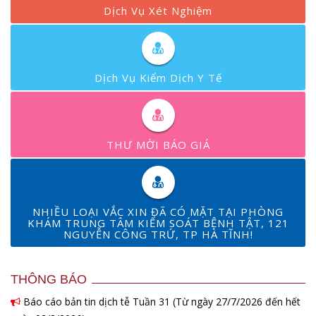
Dịch Vụ Xét Nghiệm
Dịch Vụ Kiểm Dịch Y Tế
THƯ MỜI BÁO GIÁ
NHIỀU LOẠI VẮC XIN ĐÃ CÓ MẶT TẠI PHÒNG
KHÁM TRUNG TÂM KIỂM SOÁT BỆNH TẬT, 121
NGUYỄN CÔNG TRỨ, TP HÀ TĨNH!
THÔNG BÁO
Báo cáo bản tin dịch tễ Tuần 31 (Từ ngày 27/7/2026 đến hết