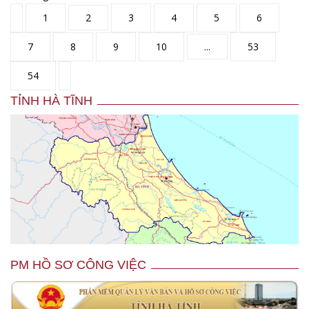
1
2
3
4
5
6
7
8
9
10
...
53
54
TỈNH HÀ TĨNH
PM HỒ SƠ CÔNG VIỆC