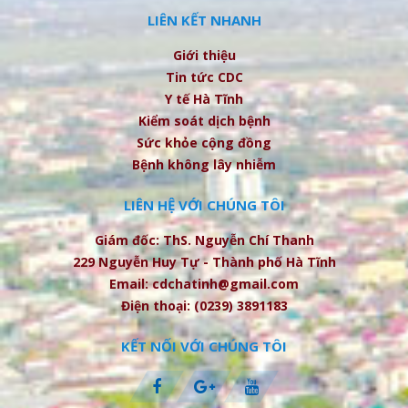
LIÊN KẾT NHANH
Giới thiệu
Tin tức CDC
Y tế Hà Tĩnh
Kiểm soát dịch bệnh
Sức khỏe cộng đồng
Bệnh không lây nhiễm
LIÊN HỆ VỚI CHÚNG TÔI
Giám đốc: ThS. Nguyễn Chí Thanh
229 Nguyễn Huy Tự - Thành phố Hà Tĩnh
Email: cdchatinh@gmail.com
Điện thoại: (0239) 3891183
KẾT NỐI VỚI CHÚNG TÔI