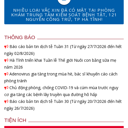
NHIỀU LOẠI VẮC XIN ĐÃ CÓ MẶT TẠI PHÒNG
KHÁM TRUNG TÂM KIỂM SOÁT BỆNH TẬT, 121
NGUYỄN CÔNG TRỨ, TP HÀ TĨNH!
THÔNG BÁO
Báo cáo bản tin dịch tễ Tuần 31 (Từ ngày 27/7/2026 đến hết
ngày 02/8/2026)
Hà Tĩnh triển khai Tuần lễ Thế giới Nuôi con bằng sữa mẹ
năm 2026
Adenovirus gia tăng trong mùa hè, bác sĩ khuyến cáo cách
phòng tránh
Chủ động phòng, chống COVID-19 và cúm mùa trước nguy
cơ gia tăng các bệnh lây truyền qua đường hô hấp
Báo cáo bản tin dịch tễ Tuần 30 (Từ ngày 20/7/2026 đến hết
ngày 26/7/2026)
TIỆN ÍCH