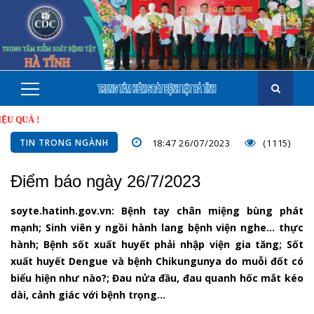
Ả !
TIN TRONG NGÀNH
18:47 26/07/2023
(1115)
Điểm báo ngày 26/7/2023
soyte.hatinh.gov.vn: Bệnh tay chân miệng bùng phát
mạnh; Sinh viên y ngồi hành lang bệnh viện nghe… thực
hành; Bệnh sốt xuất huyết phải nhập viện gia tăng; Sốt
xuất huyết Dengue và bệnh Chikungunya do muỗi đốt có
biểu hiện như nào?; Đau nửa đầu, đau quanh hốc mắt kéo
dài, cảnh giác với bệnh trọng…