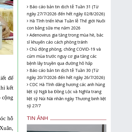
Báo cáo bản tin dịch tễ Tuần 31 (Từ
ngày 27/7/2026 đến hết ngày 02/8/2026)
Hà Tĩnh triển khai Tuần lễ Thế giới Nuôi
con bằng sữa mẹ năm 2026
Adenovirus gia tăng trong mùa hè, bác
sĩ khuyến cáo cách phòng tránh
Chủ động phòng, chống COVID-19 và
cúm mùa trước nguy cơ gia tăng các
bệnh lây truyền qua đường hô hấp
Báo cáo bản tin dịch tễ Tuần 30 (Từ
ngày 20/7/2026 đến hết ngày 26/7/2026)
iết để
CDC Hà Tĩnh dâng hương các anh hùng
khi
kết
liệt sỹ Ngã ba Đồng Lộc và Nghĩa trang
o cộng
liệt sỹ Núi Nài nhân ngày Thương binh liệt
sỹ 27/7
TIN ẢNH
sóc hỗ
 Xuân,