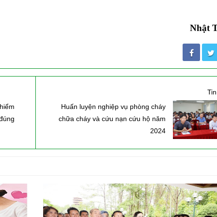
Nhật 
Hình ảnh những chú chó
Hàng nghìn người
gây bão mạng với tài lướt
thi trong bùn đất đ
sóng như “dân chơi”
vệ môi trường ở Is
Ti
 hiểm
Huấn luyện nghiệp vụ phòng cháy
 đúng
chữa cháy và cứu nạn cứu hộ năm
2024