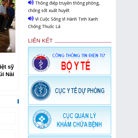
Thông điệp truyền thông phòng,
chống sốt xuất huyết
Vì Cuộc Sống Vì Hành Tinh Xanh
Chống Thuốc Lá
LIÊN KẾT
t sỹ
Bộ trưởng Bộ Y tế Đào Hồng Lan tri ân các
i Nài
hùng liệt sĩ tại Ngã ba Đồng Lộc