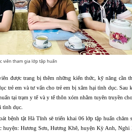
c viên tham gia lớp tập huấn
viên
được trang bị thêm những kiến thức, kỹ năng cần th
ục trẻ em và tư vấn cho trẻ em bị xâm hại tình dục. Sau 
 huấn tại trạm y tế và y tế thôn
xóm
nhằm tuyên truyền ch
 tình dục.
át bệnh tật Hà Tĩnh sẽ triển khai 06 lớp
t
ập huấn chăm 
các huyện: Hương Sơn, Hương Khê, huyện Kỳ Anh, Nghi