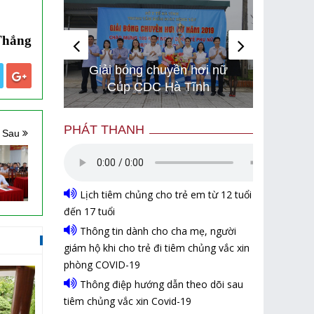
Thắng
 chạy
Hình ản
Giải bóng chuyền hơi nữ
ể bảo
gây bão 
Cúp CDC Hà Tĩnh
rael
sóng 
PHÁT THANH
n Sau
Lịch tiêm chủng cho trẻ em từ 12 tuổi
đến 17 tuổi
Thông tin dành cho cha mẹ, người
giám hộ khi cho trẻ đi tiêm chủng vắc xin
phòng COVID-19
Thông điệp hướng dẫn theo dõi sau
tiêm chủng vắc xin Covid-19