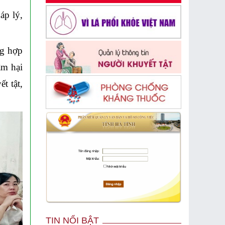
áp lý,
ng hợp
âm hại
t tật,
TIN NỔI BẬT