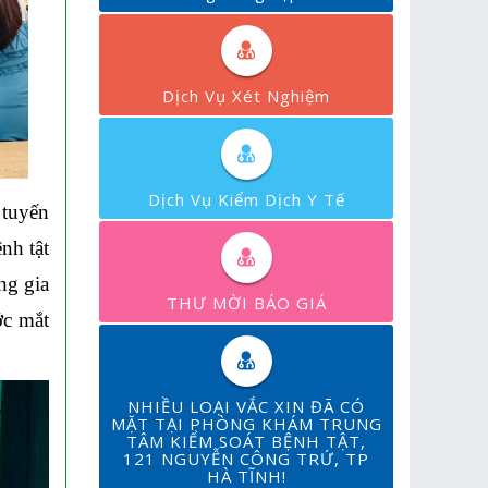
Dịch Vụ Xét Nghiệm
Dịch Vụ Kiểm Dịch Y Tế
 tuyến
nh tật
ng gia
THƯ MỜI BÁO GIÁ
ớc mắt
NHIỀU LOẠI VẮC XIN ĐÃ CÓ
MẶT TẠI PHÒNG KHÁM TRUNG
TÂM KIỂM SOÁT BỆNH TẬT,
121 NGUYỄN CÔNG TRỨ, TP
HÀ TĨNH!