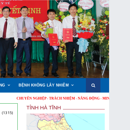
NG
BỆNH KHÔNG LÂY NHIỄM
CHUYÊN NGHIỆP - TRÁCH NHIỆM - NĂNG ĐỘNG - MINH BẠCH - HIỆU QUẢ !
TỈNH HÀ TĨNH
(1315)