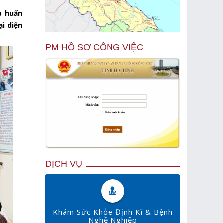
p huấn
i diện
PM HỒ SƠ CÔNG VIỆC
DỊCH VỤ
Khám Sức Khỏe Định Kì & Bệnh
Nghề Nghiệp