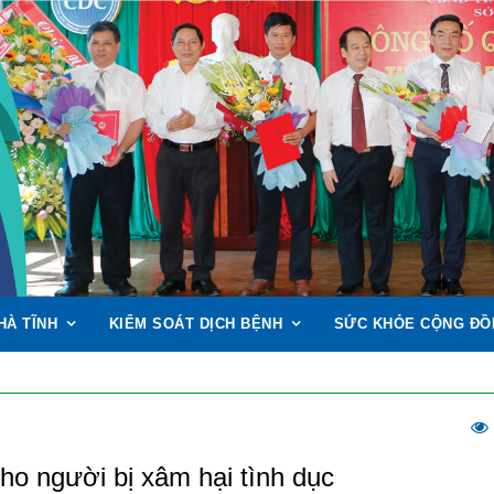
HÀ TĨNH
KIỂM SOÁT DỊCH BỆNH
SỨC KHỎE CỘNG ĐỒ
ho người bị xâm hại tình dục