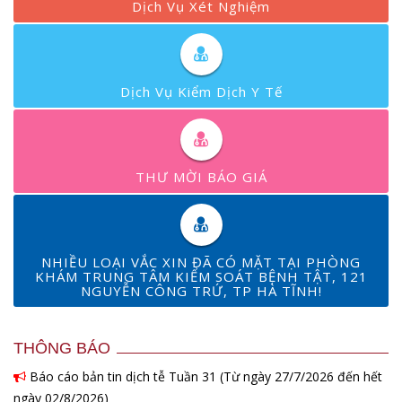
Dịch Vụ Xét Nghiệm
Dịch Vụ Kiểm Dịch Y Tế
THƯ MỜI BÁO GIÁ
NHIỀU LOẠI VẮC XIN ĐÃ CÓ MẶT TẠI PHÒNG
KHÁM TRUNG TÂM KIỂM SOÁT BỆNH TẬT, 121
NGUYỄN CÔNG TRỨ, TP HÀ TĨNH!
THÔNG BÁO
Báo cáo bản tin dịch tễ Tuần 31 (Từ ngày 27/7/2026 đến hết
ngày 02/8/2026)