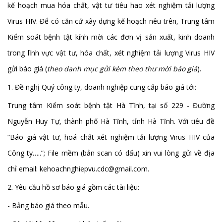
kế hoạch mua hóa chất, vật tư tiêu hao xét nghiệm tải lượng
Virus HIV. Để có căn cứ xây dựng kế hoạch nêu trên, Trung tâm
Kiểm soát bệnh tật kính mời các đơn vị sản xuất, kinh doanh
trong lĩnh vực vật tư, hóa chất, xét nghiệm tải lượng Virus HIV
gửi báo giá (
theo danh mục gửi kèm theo thư mời báo giá
).
1. Đề nghị Quý công ty, doanh nghiệp cung cấp báo giá tới:
Trung tâm Kiểm soát bệnh tật Hà Tĩnh, tại số 229 - Đường
Nguyễn Huy Tự, thành phố Hà Tĩnh, tỉnh Hà Tĩnh. Với tiêu đề
“Báo giá vật tư, hoá chất xét nghiệm tải lượng Virus HIV của
Công ty…..”; File mềm (bản scan có dấu) xin vui lòng gửi về địa
chỉ email:
kehoachnghiepvu.cdc@gmail.com
.
2. Yêu cầu hồ sơ báo giá gồm các tài liệu:
- Bảng báo giá theo mẫu.