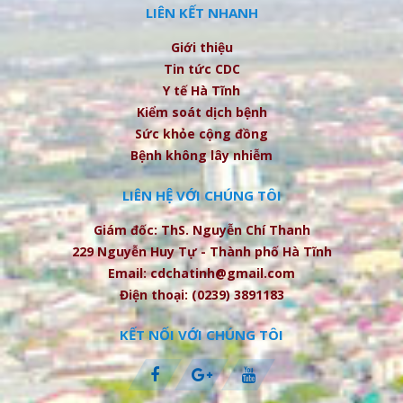
LIÊN KẾT NHANH
Giới thiệu
Tin tức CDC
Y tế Hà Tĩnh
Kiểm soát dịch bệnh
Sức khỏe cộng đồng
Bệnh không lây nhiễm
LIÊN HỆ VỚI CHÚNG TÔI
Giám đốc: ThS. Nguyễn Chí Thanh
229 Nguyễn Huy Tự - Thành phố Hà Tĩnh
Email: cdchatinh@gmail.com
Điện thoại: (0239) 3891183
KẾT NỐI VỚI CHÚNG TÔI