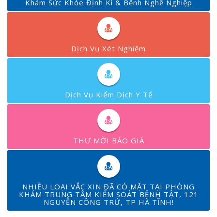
Khám Sức Khỏe Định Kì & Bệnh Nghề Nghiệp
Dịch Vụ Xét Nghiệm
Dịch Vụ Kiểm Dịch Y Tế
THƯ MỜI BÁO GIÁ
NHIỀU LOẠI VẮC XIN ĐÃ CÓ MẶT TẠI PHÒNG
KHÁM TRUNG TÂM KIỂM SOÁT BỆNH TẬT, 121
NGUYỄN CÔNG TRỨ, TP HÀ TĨNH!