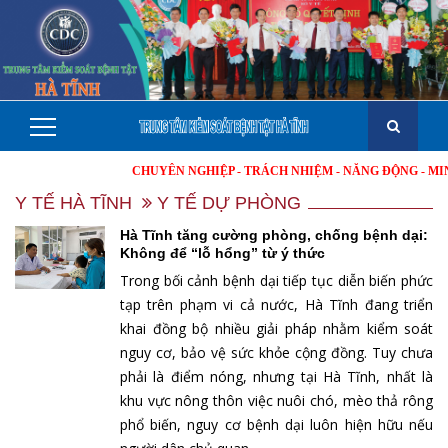
CHUYÊN NGHIỆP - TRÁCH NHIỆM - NĂNG ĐỘNG - MINH BẠCH
Y TẾ HÀ TĨNH
Y TẾ DỰ PHÒNG
Hà Tĩnh tăng cường phòng, chống bệnh dại:
Không để “lỗ hổng” từ ý thức
Trong bối cảnh bệnh dại tiếp tục diễn biến phức
tạp trên phạm vi cả nước, Hà Tĩnh đang triển
khai đồng bộ nhiều giải pháp nhằm kiểm soát
nguy cơ, bảo vệ sức khỏe cộng đồng. Tuy chưa
phải là điểm nóng, nhưng tại Hà Tĩnh, nhất là
khu vực nông thôn việc nuôi chó, mèo thả rông
phổ biến, nguy cơ bệnh dại luôn hiện hữu nếu