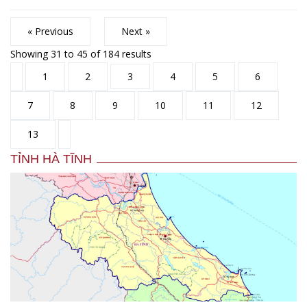
« Previous
Next »
Showing
31
to
45
of
184
results
1
2
3
4
5
6
7
8
9
10
11
12
13
TỈNH HÀ TĨNH