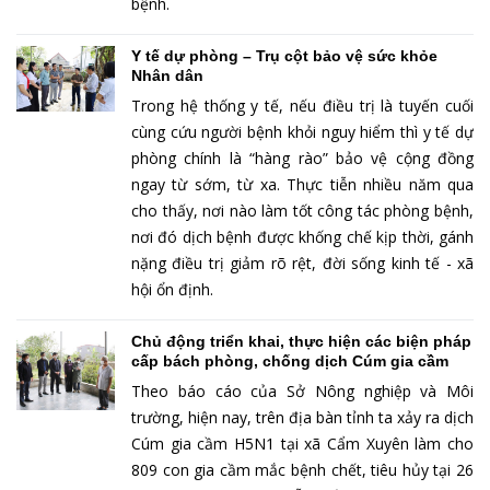
bệnh.
Y tế dự phòng – Trụ cột bảo vệ sức khỏe
Nhân dân
Trong hệ thống y tế, nếu điều trị là tuyến cuối
cùng cứu người bệnh khỏi nguy hiểm thì y tế dự
phòng chính là “hàng rào” bảo vệ cộng đồng
ngay từ sớm, từ xa. Thực tiễn nhiều năm qua
cho thấy, nơi nào làm tốt công tác phòng bệnh,
nơi đó dịch bệnh được khống chế kịp thời, gánh
nặng điều trị giảm rõ rệt, đời sống kinh tế - xã
hội ổn định.
Chủ động triển khai, thực hiện các biện pháp
cấp bách phòng, chống dịch Cúm gia cầm
Theo báo cáo của Sở Nông nghiệp và Môi
trường, hiện nay, trên địa bàn tỉnh ta xảy ra dịch
Cúm gia cầm H5N1 tại xã Cẩm Xuyên làm cho
809 con gia cầm mắc bệnh chết, tiêu hủy tại 26