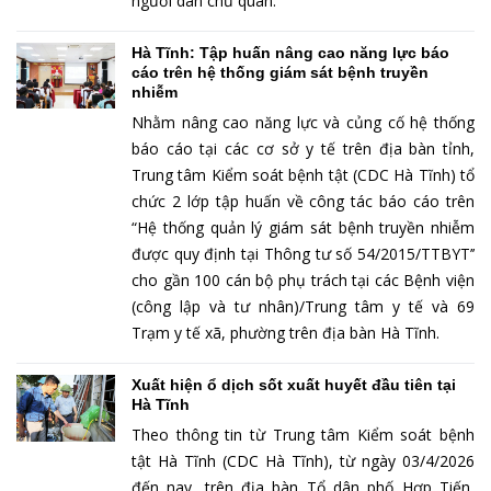
người dân chủ quan.
Hà Tĩnh: Tập huấn nâng cao năng lực báo
cáo trên hệ thống giám sát bệnh truyền
nhiễm
Nhằm nâng cao năng lực và củng cố hệ thống
báo cáo tại các cơ sở y tế trên địa bàn tỉnh,
Trung tâm Kiểm soát bệnh tật (CDC Hà Tĩnh) tổ
chức 2 lớp tập huấn về công tác báo cáo trên
“Hệ thống quản lý giám sát bệnh truyền nhiễm
được quy định tại Thông tư số 54/2015/TTBYT’’
cho gần 100 cán bộ phụ trách tại các Bệnh viện
(công lập và tư nhân)/Trung tâm y tế và 69
Trạm y tế xã, phường trên địa bàn Hà Tĩnh.
Xuất hiện ổ dịch sốt xuất huyết đầu tiên tại
Hà Tĩnh
Theo thông tin từ Trung tâm Kiểm soát bệnh
tật Hà Tĩnh (CDC Hà Tĩnh), từ ngày 03/4/2026
đến nay, trên địa bàn Tổ dân phố Hợp Tiến,