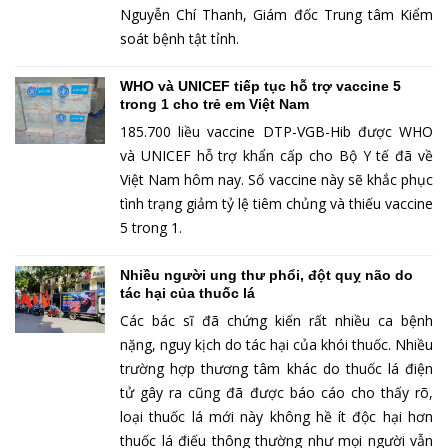
Nguyễn Chí Thanh, Giám đốc Trung tâm Kiểm
soát bệnh tật tỉnh.
WHO và UNICEF tiếp tục hỗ trợ vaccine 5
trong 1 cho trẻ em Việt Nam
185.700 liều vaccine DTP-VGB-Hib được WHO
và UNICEF hỗ trợ khẩn cấp cho Bộ Y tế đã về
Việt Nam hôm nay. Số vaccine này sẽ khắc phục
tình trạng giảm tỷ lệ tiêm chủng và thiếu vaccine
5 trong 1.
Nhiều người ung thư phổi, đột quỵ não do
tác hại của thuốc lá
Các bác sĩ đã chứng kiến rất nhiều ca bệnh
nặng, nguy kịch do tác hại của khói thuốc. Nhiều
trường hợp thương tâm khác do thuốc lá điện
tử gây ra cũng đã được báo cáo cho thấy rõ,
loại thuốc lá mới này không hề ít độc hại hơn
thuốc lá điếu thông thường như mọi người vẫn