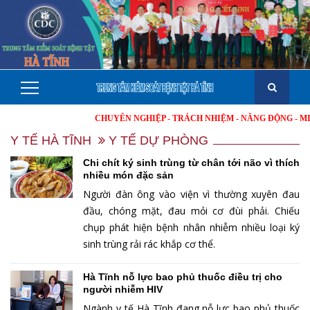
CHUYÊN NGHIỆP - TRÁCH NHIỆM - NĂNG ĐỘNG - MINH BẠC
Y TẾ HÀ TĨNH
Y TẾ DỰ PHÒNG
Chi chít ký sinh trùng từ chân tới não vì thích
nhiều món đặc sản
Người đàn ông vào viện vì thường xuyên đau
đầu, chóng mặt, đau mỏi cơ đùi phải. Chiếu
chụp phát hiện bệnh nhân nhiễm nhiều loại ký
sinh trùng rải rác khắp cơ thể.
Hà Tĩnh nỗ lực bao phủ thuốc điều trị cho
người nhiễm HIV
Ngành y tế Hà Tĩnh đang nỗ lực bao phủ thuốc