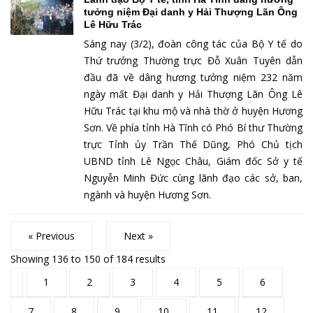
tưởng niệm Đại danh y Hải Thượng Lãn Ông
Lê Hữu Trác
Sáng nay (3/2), đoàn công tác của Bộ Y tế do
Thứ trưởng Thường trực Đỗ Xuân Tuyên dẫn
đầu đã về dâng hương tưởng niệm 232 năm
ngày mất Đại danh y Hải Thượng Lãn Ông Lê
Hữu Trác tại khu mộ và nhà thờ ở huyện Hương
Sơn. Về phía tỉnh Hà Tĩnh có Phó Bí thư Thường
trực Tỉnh ủy Trần Thế Dũng, Phó Chủ tịch
UBND tỉnh Lê Ngọc Châu, Giám đốc Sở y tế
Nguyễn Minh Đức cùng lãnh đạo các sở, ban,
ngành và huyện Hương Sơn.
« Previous
Next »
Showing
136
to
150
of
184
results
1
2
3
4
5
6
7
8
9
10
11
12