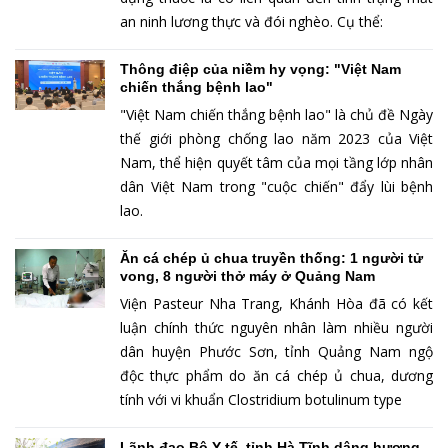
an ninh lương thực và đói nghèo. Cụ thể:
Thông điệp của niềm hy vọng: "Việt Nam
chiến thắng bệnh lao"
"Việt Nam chiến thắng bệnh lao" là chủ đề Ngày
thế giới phòng chống lao năm 2023 của Việt
Nam, thể hiện quyết tâm của mọi tầng lớp nhân
dân Việt Nam trong "cuộc chiến" đẩy lùi bệnh
lao.
Ăn cá chép ủ chua truyền thống: 1 người tử
vong, 8 người thở máy ở Quảng Nam
Viện Pasteur Nha Trang, Khánh Hòa đã có kết
luận chính thức nguyên nhân làm nhiều người
dân huyện Phước Sơn, tỉnh Quảng Nam ngộ
độc thực phẩm do ăn cá chép ủ chua, dương
tính với vi khuẩn Clostridium botulinum type
Lãnh đạo Bộ Y tế, tỉnh Hà Tĩnh dâng hương