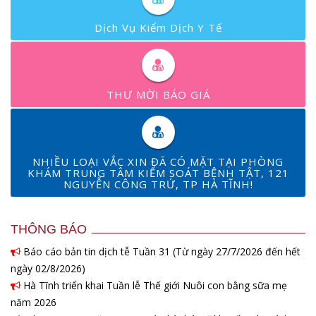
Dịch Vụ Kiểm Dịch Y Tế
THƯ MỜI BÁO GIÁ
NHIỀU LOẠI VẮC XIN ĐÃ CÓ MẶT TẠI PHÒNG
KHÁM TRUNG TÂM KIỂM SOÁT BỆNH TẬT, 121
NGUYỄN CÔNG TRỨ, TP HÀ TĨNH!
THÔNG BÁO
Báo cáo bản tin dịch tễ Tuần 31 (Từ ngày 27/7/2026 đến hết
ngày 02/8/2026)
Hà Tĩnh triển khai Tuần lễ Thế giới Nuôi con bằng sữa mẹ
năm 2026