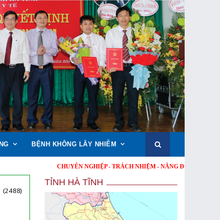
NG
BỆNH KHÔNG LÂY NHIỄM
CHUYÊN NGHIỆP - TRÁCH NHIỆM - NĂNG ĐỘNG - MINH BẠCH - HIỆ
TỈNH HÀ TĨNH
(2488)