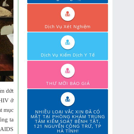
Dịch Vụ Xét Nghiệm
Dịch Vụ Kiểm Dịch Y Tế
THƯ MỜI BÁO GIÁ
ấm dứt
 HIV ở
ạt mục
NHIỀU LOẠI VẮC XIN ĐÃ CÓ
MẶT TẠI PHÒNG KHÁM TRUNG
úng ta
TÂM KIỂM SOÁT BỆNH TẬT,
121 NGUYỄN CÔNG TRỨ, TP
V/AIDS
HÀ TĨNH!