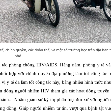
Hình ảnh những chú chó
Hàng nghìn ngườ
gây bão mạng với tài lướt
thi trong bùn đất
sóng như “dân chơi”
vệ môi trường ở 
 tế; chính quyền, các đoàn thể, và một số trường học trên địa bàn 
phố.
g tác phòng chống HIV/AIDS. Hàng năm, phòng y tế và
 phối hợp với chính quyền địa phương làm tốt công tác 
 y tế đã làm tốt công tác này, bằng nhiều hình thức như
 vận động người nhiễm HIV tham gia các hoạt động truyền
 hành... Nhằm giảm sự kỳ thị phân biệt đối xử với người
g đồng. Giúp người nhiễm tự tin, vượt qua bệnh tật vư