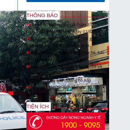
THÔNG BÁO
Báo cáo bản tin dịch tễ Tuần 31 (Từ
ngày 27/7/2026 đến hết ngày 02/8/2026)
Hà Tĩnh triển khai Tuần lễ Thế giới
Nuôi con bằng sữa mẹ năm 2026
Adenovirus gia tăng trong mùa hè, bác
sĩ khuyến cáo cách phòng tránh
Chủ động phòng, chống COVID-19 và
cúm mùa trước nguy cơ gia tăng các
bệnh lây truyền qua đường hô hấp
Báo cáo bản tin dịch tễ Tuần 30 (Từ
ngày 20/7/2026 đến hết ngày 26/7/2026)
TIỆN ÍCH