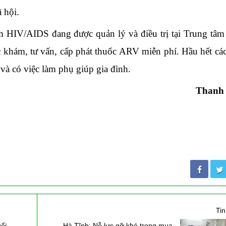
 hội.
m HIV/AIDS đang được quản lý và điều trị tại Trung tâ
ợc khám, tư vấn, cấp phát thuốc ARV miễn phí. Hầu hết cá
 và có việc làm phụ giúp gia đình.
Thanh
Ti
uổi
Hà Tĩnh: Nỗ lực gỡ khó trong mua