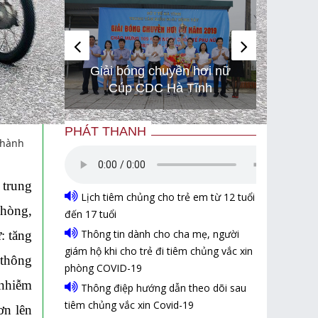
i chạy
Hình 
Giải bóng chuyền hơi nữ
 để bảo
gây bã
Cúp CDC Hà Tĩnh
Israel
són
PHÁT THANH
thành
 trung
Lịch tiêm chủng cho trẻ em từ 12 tuổi
phòng,
đến 17 tuổi
Thông tin dành cho cha mẹ, người
: tăng
giám hộ khi cho trẻ đi tiêm chủng vắc xin
 thông
phòng COVID-19
 nhiễm
Thông điệp hướng dẫn theo dõi sau
tiêm chủng vắc xin Covid-19
ơn lên