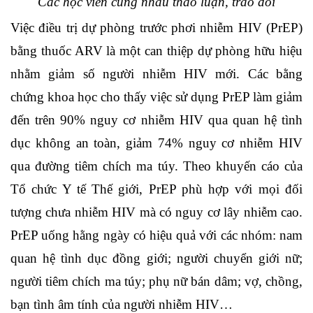
Các học viên cùng nhau thảo luận, trao đổi
Việc điều trị dự phòng trước phơi nhiễm HIV (PrEP)
bằng thuốc ARV là một can thiệp dự phòng hữu hiệu
nhằm giảm số người nhiễm HIV mới. Các bằng
chứng khoa học cho thấy việc sử dụng PrEP làm giảm
đến trên 90% nguy cơ nhiễm HIV qua quan hệ tình
dục không an toàn, giảm 74% nguy cơ nhiễm HIV
qua đường tiêm chích ma túy. Theo khuyến cáo của
Tổ chức Y tế Thế giới, PrEP phù hợp với mọi đối
tượng chưa nhiễm HIV mà có nguy cơ lây nhiễm cao.
PrEP uống hằng ngày có hiệu quả với các nhóm: nam
quan hệ tình dục đồng giới; người chuyển giới nữ;
người tiêm chích ma túy; phụ nữ bán dâm; vợ, chồng,
bạn tình âm tính của người nhiễm HIV…