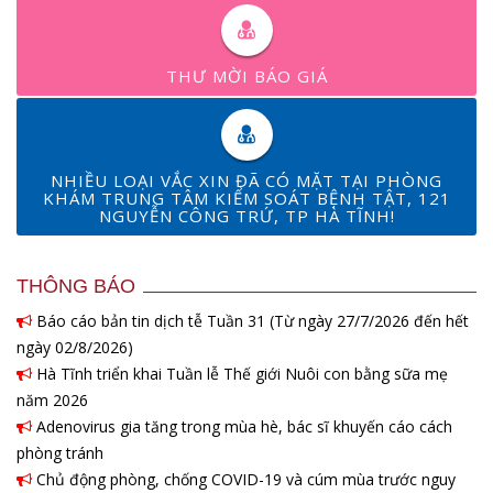
THƯ MỜI BÁO GIÁ
NHIỀU LOẠI VẮC XIN ĐÃ CÓ MẶT TẠI PHÒNG
KHÁM TRUNG TÂM KIỂM SOÁT BỆNH TẬT, 121
NGUYỄN CÔNG TRỨ, TP HÀ TĨNH!
THÔNG BÁO
Báo cáo bản tin dịch tễ Tuần 31 (Từ ngày 27/7/2026 đến hết
ngày 02/8/2026)
Hà Tĩnh triển khai Tuần lễ Thế giới Nuôi con bằng sữa mẹ
năm 2026
Adenovirus gia tăng trong mùa hè, bác sĩ khuyến cáo cách
phòng tránh
Chủ động phòng, chống COVID-19 và cúm mùa trước nguy