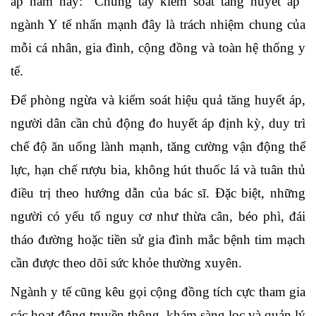
áp năm nay: “C
hung tay
kiểm soát tăng huyết áp
”
ngành Y tế
nhấn mạnh đây là trách nhiệm chung của
mỗi cá nhân, gia đình, cộng đồng và toàn hệ thống y
tế.
Để phòng ngừa và kiểm soát hiệu quả tăng huyết áp,
người dân cần chủ động đo huyết áp định kỳ, duy trì
chế độ ăn uống lành mạnh, tăng cường vận động thể
lực, hạn chế rượu bia, không hút thuốc lá và tuân thủ
điều trị theo hướng dẫn của bác sĩ. Đặc biệt, những
người có yếu tố nguy cơ như thừa cân, béo phì, đái
tháo đường hoặc tiền sử gia đình mắc bệnh tim mạch
cần được theo dõi sức khỏe thường xuyên.
Ngành y tế cũng kêu gọi cộng đồng tích cực tham gia
các hoạt động truyền thông, khám sàng lọc và quản lý