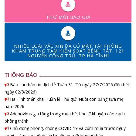
THƯ MỜI BÁO GIÁ
NHIỀU LOẠI VẮC XIN ĐÃ CÓ MẶT TẠI PHÒNG
KHÁM TRUNG TÂM KIỂM SOÁT BỆNH TẬT, 121
NGUYỄN CÔNG TRỨ, TP HÀ TĨNH!
THÔNG BÁO
Báo cáo bản tin dịch tễ Tuần 31 (Từ ngày 27/7/2026 đến hết
ngày 02/8/2026)
Hà Tĩnh triển khai Tuần lễ Thế giới Nuôi con bằng sữa mẹ
năm 2026
Adenovirus gia tăng trong mùa hè, bác sĩ khuyến cáo cách
phòng tránh
Chủ động phòng, chống COVID-19 và cúm mùa trước nguy
cơ gia tăng các bệnh lây truyền qua đường hô hấp