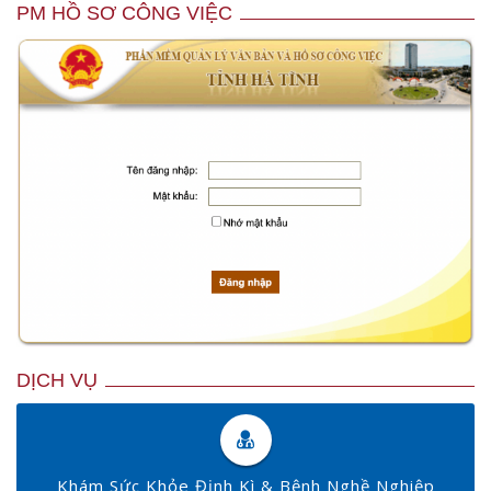
PM HỒ SƠ CÔNG VIỆC
DỊCH VỤ
Khám Sức Khỏe Định Kì & Bệnh Nghề Nghiệp