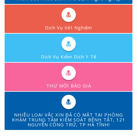
Dịch Vụ Xét Nghiệm
Dịch Vụ Kiểm Dịch Y Tế
THƯ MỜI BÁO GIÁ
NHIỀU LOẠI VẮC XIN ĐÃ CÓ MẶT TẠI PHÒNG
KHÁM TRUNG TÂM KIỂM SOÁT BỆNH TẬT, 121
NGUYỄN CÔNG TRỨ, TP HÀ TĨNH!