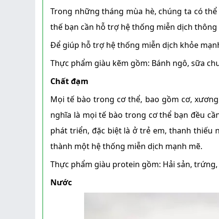
Trong những tháng mùa hè, chúng ta có thể dễ
thế bạn cần hỗ trợ hệ thống miễn dịch thông
Hình ảnh những chú chó
Để giúp hỗ trợ hệ thống miễn dịch khỏe mạnh
gây bão mạng với tài lướt
sóng như “dân chơi”
Thực phẩm giàu kẽm gồm: Bánh ngô, sữa chua, 
Chất đạm
Mọi tế bào trong cơ thể, bao gồm cơ, xương
nghĩa là mọi tế bào trong cơ thể bạn đều cầ
phát triển, đặc biệt là ở trẻ em, thanh thiế
thành một hệ thống miễn dịch mạnh mẽ.
Thực phẩm giàu protein gồm: Hải sản, trứng, 
Nước