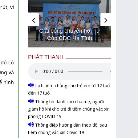
út, vì
Hình ảnh những chú chó
Hàng 
 hơi nữ
gây bão mạng với tài lướt
thi t
ĩnh
sóng như “dân chơi”
vệ mô
PHÁT THANH
 đó có
ởng và
ể hình
Lịch tiêm chủng cho trẻ em từ 12 tuổi
đến 17 tuổi
Thông tin dành cho cha mẹ, người
giám hộ khi cho trẻ đi tiêm chủng vắc xin
phòng COVID-19
Thông điệp hướng dẫn theo dõi sau
tiêm chủng vắc xin Covid-19