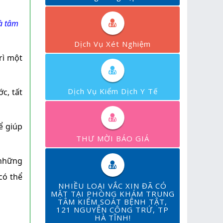
và tâm
Dịch Vụ Xét Nghiệm
rì một
Dịch Vụ Kiểm Dịch Y Tế
c, tất
ể giúp
THƯ MỜI BÁO GIÁ
 những
có thể
NHIỀU LOẠI VẮC XIN ĐÃ CÓ
MẶT TẠI PHÒNG KHÁM TRUNG
TÂM KIỂM SOÁT BỆNH TẬT,
121 NGUYỄN CÔNG TRỨ, TP
HÀ TĨNH!