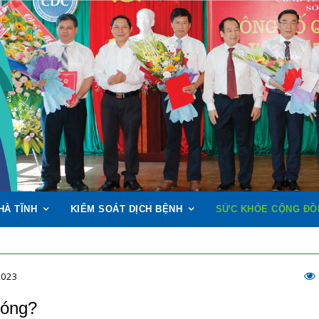
HÀ TĨNH
KIỂM SOÁT DỊCH BỆNH
SỨC KHỎE CỘNG ĐỒ
CHU
2023
nóng?