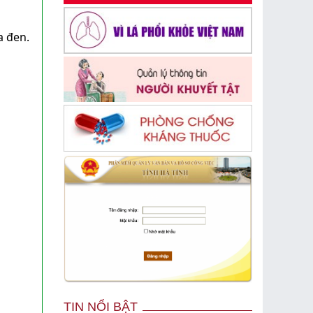
a đen.
TIN NỔI BẬT