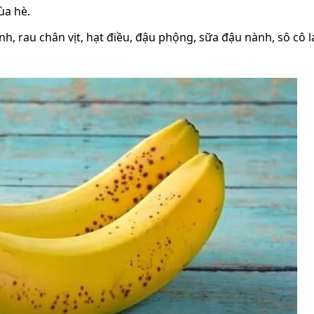
ùa hè.
, rau chân vịt, hạt điều, đậu phộng, sữa đậu nành, sô cô l