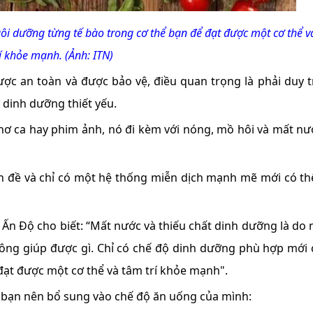
ôi dưỡng từng tế bào trong cơ thể bạn để đạt được một cơ thể 
rí khỏe mạnh.
(Ảnh: ITN)
ược an toàn và được bảo vệ, điều quan trọng là phải duy t
 dinh dưỡng thiết yếu.
ơ ca hay phim ảnh, nó đi kèm với nóng, mồ hôi và mất nướ
ấn đề và chỉ có một hệ thống miễn dịch mạnh mẽ mới có th
ại Ấn Độ cho biết: “Mất nước và thiếu chất dinh dưỡng là do
hông giúp được gì. Chỉ có chế độ dinh dưỡng phù hợp mới 
đạt được một cơ thể và tâm trí khỏe mạnh".
u bạn nên bổ sung vào chế độ ăn uống của mình: