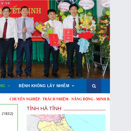
NG
BỆNH KHÔNG LÂY NHIỄM
YÊN NGHIỆP - TRÁCH NHIỆM - NĂNG ĐỘNG - MINH BẠCH - HIỆU QUẢ !
TỈNH HÀ TĨNH
(1832)