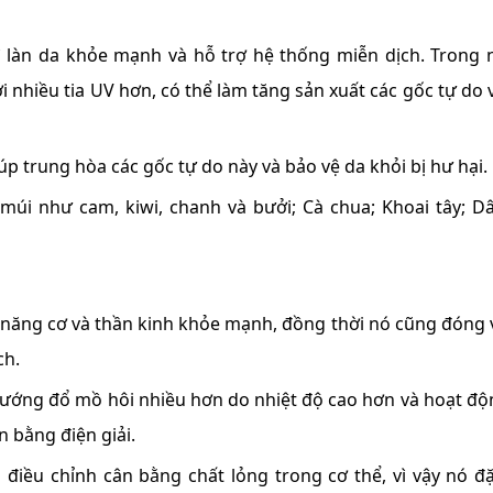
rì làn da khỏe mạnh và hỗ trợ hệ thống miễn dịch. Trong
i nhiều tia UV hơn, có thể làm tăng sản xuất các gốc tự do 
p trung hòa các gốc tự do này và bảo vệ da khỏi bị hư hại.
múi như cam, kiwi, chanh và bưởi; Cà chua; Khoai tây; Dâ
c năng cơ và thần kinh khỏe mạnh, đồng thời nó cũng đóng v
ch.
ướng đổ mồ hôi nhiều hơn do nhiệt độ cao hơn và hoạt độ
n bằng điện giải.
 điều chỉnh cân bằng chất lỏng trong cơ thể, vì vậy nó đặ