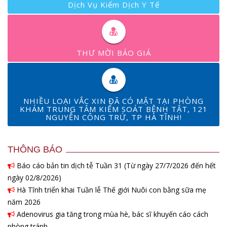
Dịch Vụ Kiểm Dịch Y Tế
THƯ MỜI BÁO GIÁ
NHIỀU LOẠI VẮC XIN ĐÃ CÓ MẶT TẠI PHÒNG
KHÁM TRUNG TÂM KIỂM SOÁT BỆNH TẬT, 121
NGUYỄN CÔNG TRỨ, TP HÀ TĨNH!
THÔNG BÁO
Báo cáo bản tin dịch tễ Tuần 31 (Từ ngày 27/7/2026 đến hết
ngày 02/8/2026)
Hà Tĩnh triển khai Tuần lễ Thế giới Nuôi con bằng sữa mẹ
năm 2026
Adenovirus gia tăng trong mùa hè, bác sĩ khuyến cáo cách
phòng tránh