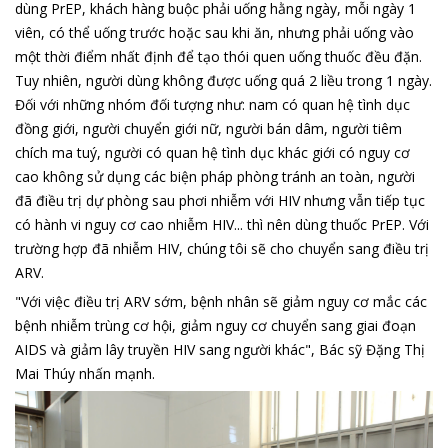
dùng PrEP, khách hàng buộc phải uống hằng ngày, mỗi ngày 1
viên, có thể uống trước hoặc sau khi ăn, nhưng phải uống vào
một thời điểm nhất định để tạo thói quen uống thuốc đều đặn.
Tuy nhiên, người dùng không được uống quá 2 liều trong 1 ngày.
Đối với những nhóm đối tượng như: nam có quan hệ tình dục
đồng giới, người chuyển giới nữ, người bán dâm, người tiêm
chích ma tuý, người có quan hệ tình dục khác giới có nguy cơ
cao không sử dụng các biện pháp phòng tránh an toàn, người
đã điều trị dự phòng sau phơi nhiễm với HIV nhưng vẫn tiếp tục
có hành vi nguy cơ cao nhiễm HIV... thì nên dùng thuốc PrEP. Với
trường hợp đã nhiễm HIV, chúng tôi sẽ cho chuyển sang điều trị
ARV.
"Với việc điều trị ARV sớm, bệnh nhân sẽ giảm nguy cơ mắc các
bệnh nhiễm trùng cơ hội, giảm nguy cơ chuyển sang giai đoạn
AIDS và giảm lây truyền HIV sang người khác", Bác sỹ Đặng Thị
Mai Thúy nhấn mạnh.