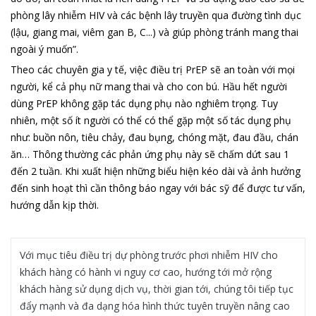
phòng lây nhiễm HIV và các bệnh lây truyền qua đường tình dục
(lậu, giang mai, viêm gan B, C...) và giúp phòng tránh mang thai
ngoài ý muốn”.
Theo các chuyên gia y tế, việc điều trị PrEP sẽ an toàn với mọi
người, kể cả phụ nữ mang thai và cho con bú. Hầu hết người
dùng PrEP không gặp tác dụng phụ nào nghiêm trọng. Tuy
nhiên, một số ít người có thể có thể gặp một số tác dụng phụ
như: buồn nôn, tiêu chảy, đau bụng, chóng mặt, đau đầu, chán
ăn… Thông thường các phản ứng phụ này sẽ chấm dứt sau 1
đến 2 tuần. Khi xuất hiện những biểu hiện kéo dài và ảnh hưởng
đến sinh hoạt thì cần thông báo ngay với bác sỹ để được tư vấn,
hướng dẫn kịp thời.
Với mục tiêu điều trị dự phòng trước phơi nhiễm HIV cho
khách hàng có hành vi nguy cơ cao, hướng tới mở rộng
khách hàng sử dụng dịch vụ, thời gian tới, chúng tôi tiếp tục
đẩy mạnh và đa dạng hóa hình thức tuyên truyền nâng cao