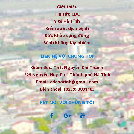
Giới thiệu
Tin tức CDC
Y tế Hà Tĩnh
Kiểm soát dịch bệnh
Sức khỏe cộng đồng
Bệnh không lây nhiễm
LIÊN HỆ VỚI CHÚNG TÔI
Giám đốc: ThS. Nguyễn Chí Thanh
229 Nguyễn Huy Tự - Thành phố Hà Tĩnh
Email: cdchatinh@gmail.com
Điện thoại: (0239) 3891183
KẾT NỐI VỚI CHÚNG TÔI