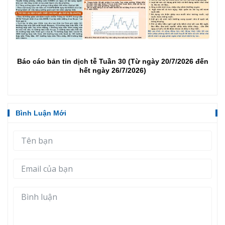
Mở rộng xét nghiệm tại cộng đồng, thu hẹp nguy cơ lây
nhiễm HIV
Bình Luận Mới