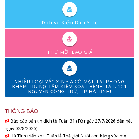
Dịch Vụ Kiểm Dịch Y Tế
THƯ MỜI BÁO GIÁ
NHIỀU LOẠI VẮC XIN ĐÃ CÓ MẶT TẠI PHÒNG
KHÁM TRUNG TÂM KIỂM SOÁT BỆNH TẬT, 121
NGUYỄN CÔNG TRỨ, TP HÀ TĨNH!
THÔNG BÁO
Báo cáo bản tin dịch tễ Tuần 31 (Từ ngày 27/7/2026 đến hết
ngày 02/8/2026)
Hà Tĩnh triển khai Tuần lễ Thế giới Nuôi con bằng sữa mẹ