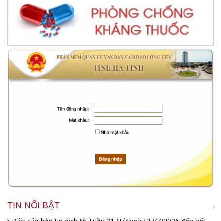
TIN NỔI BẬT
Báo cáo bản tin dịch tễ Tuần 31 (Từ ngày 27/7/2026 đến hết