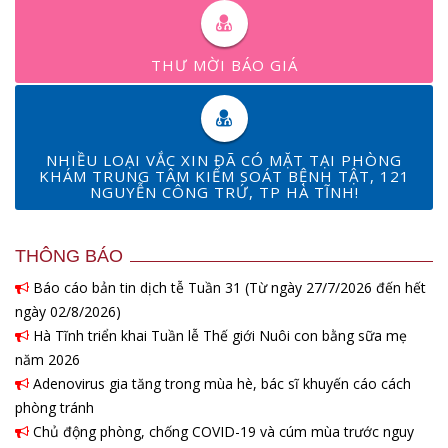
THƯ MỜI BÁO GIÁ
NHIỀU LOẠI VẮC XIN ĐÃ CÓ MẶT TẠI PHÒNG
KHÁM TRUNG TÂM KIỂM SOÁT BỆNH TẬT, 121
NGUYỄN CÔNG TRỨ, TP HÀ TĨNH!
THÔNG BÁO
Báo cáo bản tin dịch tễ Tuần 31 (Từ ngày 27/7/2026 đến hết
ngày 02/8/2026)
Hà Tĩnh triển khai Tuần lễ Thế giới Nuôi con bằng sữa mẹ
năm 2026
Adenovirus gia tăng trong mùa hè, bác sĩ khuyến cáo cách
phòng tránh
Chủ động phòng, chống COVID-19 và cúm mùa trước nguy