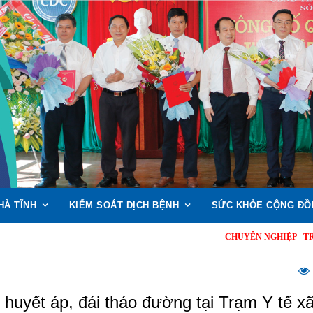
HÀ TĨNH
KIỂM SOÁT DỊCH BỆNH
SỨC KHỎE CỘNG ĐỒ
CHUYÊN NGHIỆP - TRÁCH NHIỆ
 huyết áp, đái tháo đường tại Trạm Y tế x