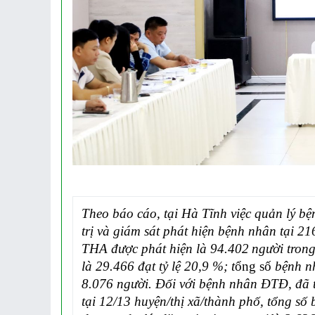
Hình ảnh những chú chó
gây bão mạng với tài lướt
sóng như “dân chơi”
Theo báo cáo, tại Hà Tĩnh việc quản lý bê
trị và giám sát phát
hiện bệnh nhân tại 21
THA được phát hiện là
94.402
người tron
là
29.466
đạt
tỷ lệ 20
,
9
%
; t
ổng số
bệnh n
8.076
người.
Đối với bệnh nhân ĐTĐ, đ
ã 
tại 1
2
/13 huyện
/t
hị xã
/
thành phố, tổng số
b