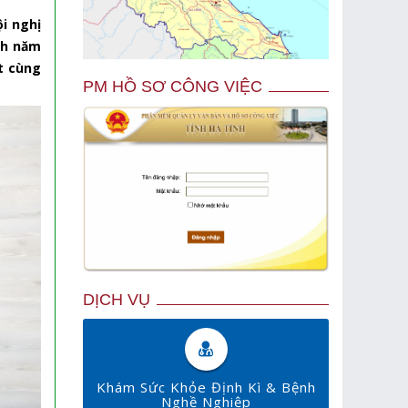
i nghị
ch năm
ật cùng
PM HỒ SƠ CÔNG VIỆC
DỊCH VỤ
Khám Sức Khỏe Định Kì & Bệnh
Nghề Nghiệp