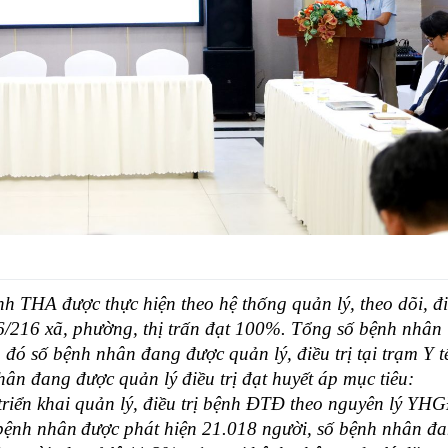
Hàng nghìn người chạy
Giải bóng chuyền
thi trong bùn đất để bảo
Cúp CDC Hà T
vệ môi trường ở Israel
̣nh THA được thực hiện theo hệ thống quản lý, theo dõi, đ
6/216 xã, phường, thị trấn đạt 100%. Tổng số bệnh nhân
g đó số
bệnh nhân đang được quản lý, điều trị tại trạm Y t
hân đang được quản lý
điều
trị đạt huyết áp mục tiêu:
triển khai quản lý, điều trị bệnh
ĐTĐ
theo nguyên lý YH
ệnh nhân
được phát hiện 21.018 người,
số bệnh nhân đ