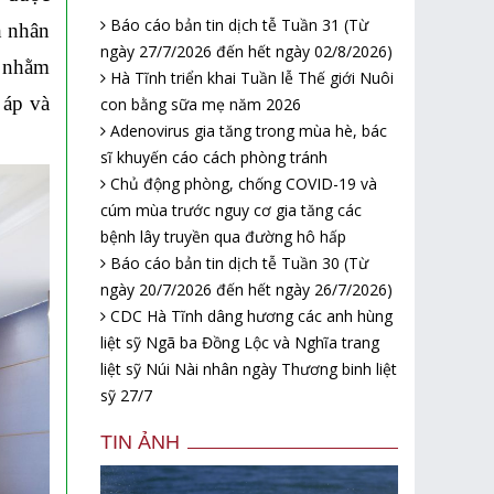
Báo cáo bản tin dịch tễ Tuần 31 (Từ
h nhân
ngày 27/7/2026 đến hết ngày 02/8/2026)
. nhằm
Hà Tĩnh triển khai Tuần lễ Thế giới Nuôi
 áp và
con bằng sữa mẹ năm 2026
Adenovirus gia tăng trong mùa hè, bác
sĩ khuyến cáo cách phòng tránh
Chủ động phòng, chống COVID-19 và
cúm mùa trước nguy cơ gia tăng các
bệnh lây truyền qua đường hô hấp
Báo cáo bản tin dịch tễ Tuần 30 (Từ
ngày 20/7/2026 đến hết ngày 26/7/2026)
CDC Hà Tĩnh dâng hương các anh hùng
liệt sỹ Ngã ba Đồng Lộc và Nghĩa trang
liệt sỹ Núi Nài nhân ngày Thương binh liệt
sỹ 27/7
TIN ẢNH