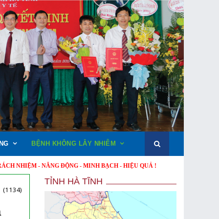
NG
BỆNH KHÔNG LÂY NHIỄM
M - NĂNG ĐỘNG - MINH BẠCH - HIỆU QUẢ !
TỈNH HÀ TĨNH
(1134)
ã