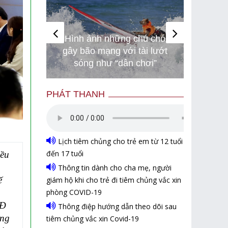
Hình ảnh những chú chó
Hàng 
 hơi nữ
gây bão mạng với tài lướt
thi t
ĩnh
sóng như “dân chơi”
vệ mô
PHÁT THANH
Lịch tiêm chủng cho trẻ em từ 12 tuổi
đến 17 tuổi
iều
Thông tin dành cho cha mẹ, người
ế
giám hộ khi cho trẻ đi tiêm chủng vắc xin
phòng COVID-19
GĐ
Thông điệp hướng dẫn theo dõi sau
ang
tiêm chủng vắc xin Covid-19