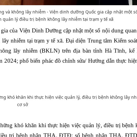
g và không lây nhiễm - Viện dinh dưỡng Quốc gia cập nhật một số
 quản lý điều trị bệnh không lây nhiễm tại trạm y tế xã
n gia của Viện Dinh Dưỡng cập nhật một số nội dung quan
g lây nhiễm tại trạm y tế xã. Đại diện Trung tâm Kiểm soá
 không lây nhiễm (BKLN) trên địa bàn tỉnh Hà Tĩnh, kế
 2024; phổ biến phác đồ chỉnh sửa/ Hướng dẫn thực hiệ
g khó khăn khi thực hiện việc quản lý, điều trị bệnh không lây nh
cơ sở
hững khó khăn khi thực hiện việc quản lý, điều trị bệnh
lý điều trị bệnh nhân THA, ĐTĐ; số bệnh nhân THA, ĐT