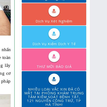
Dịch Vụ Xét Nghiệm
Dịch Vụ Kiểm Dịch Y Tế
h nhấn
e toàn
ng lây
THƯ MỜI BÁO GIÁ
ung cơ
 pháp
NHIỀU LOẠI VẮC XIN ĐÃ CÓ
MẶT TẠI PHÒNG KHÁM TRUNG
TÂM KIỂM SOÁT BỆNH TẬT,
121 NGUYỄN CÔNG TRỨ, TP
HÀ TĨNH!