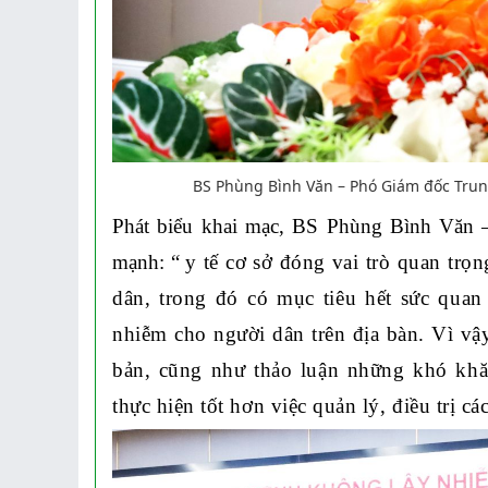
BS Phùng Bình Văn – Phó Giám đốc Trung
Phát biểu khai mạc, BS Phùng Bình Văn 
mạnh: “ y
tế cơ sở đóng vai trò quan trọ
dân
,
trong
đó có m
ục tiêu hết sức quan
nhiễm cho người dân trên địa bàn
. Vì vậ
bản
, cũng như thảo luận những khó khă
thực hiện tốt hơn
việc quản lý, điều trị 