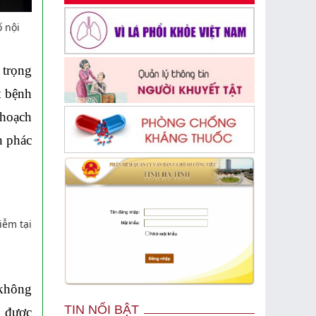
 nội
 trọng
t bệnh
 hoạch
n phác
iễm tại
 không
TIN NỔI BẬT
D được