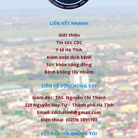
LIÊN KẾT NHANH
Giới thiệu
Tin tức CDC
Y tế Hà Tĩnh
Kiểm soát dịch bệnh
Sức khỏe cộng đồng
Bệnh không lây nhiễm
LIÊN HỆ VỚI CHÚNG TÔI
Giám đốc: ThS. Nguyễn Chí Thanh
229 Nguyễn Huy Tự - Thành phố Hà Tĩnh
Email: cdchatinh@gmail.com
Điện thoại: (0239) 3891183
KẾT NỐI VỚI CHÚNG TÔI