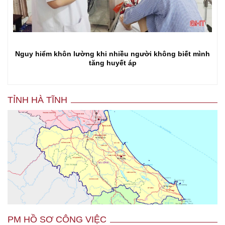
Đoàn công tác Bộ Y tế kiểm tra công tác phòng, chống
bệnh không lây nhiễm và rối loạn sức khỏe tâm thần tại
Hà Tĩnh
TỈNH HÀ TĨNH
PM HỒ SƠ CÔNG VIỆC