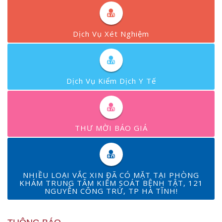
Dịch Vụ Xét Nghiệm
Dịch Vụ Kiểm Dịch Y Tế
THƯ MỜI BÁO GIÁ
NHIỀU LOẠI VẮC XIN ĐÃ CÓ MẶT TẠI PHÒNG
KHÁM TRUNG TÂM KIỂM SOÁT BỆNH TẬT, 121
NGUYỄN CÔNG TRỨ, TP HÀ TĨNH!