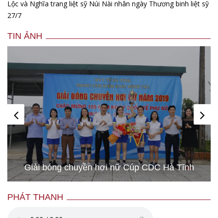
Lộc và Nghĩa trang liệt sỹ Núi Nài nhân ngày Thương binh liệt sỹ
27/7
TIN ẢNH
Hình ảnh những chú chó gây bão mạng với tài
lướt sóng như “dân chơi”
PHÁT THANH