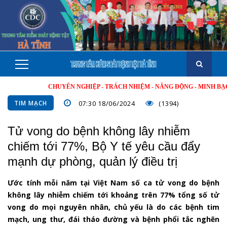
CHUYÊN NGHIỆP - TRÁCH NHIỆM - NĂNG ĐỘNG - MINH BẠCH - HIỆU
TIM MẠCH
07:30 18/06/2024
(1394)
Tử vong do bệnh không lây nhiễm
chiếm tới 77%, Bộ Y tế yêu cầu đẩy
mạnh dự phòng, quản lý điều trị
Ước tính mỗi năm tại Việt Nam số ca tử vong do bệnh
không lây nhiễm chiếm tới khoảng trên 77% tổng số tử
vong do mọi nguyên nhân, chủ yếu là do các bệnh tim
mạch, ung thư, đái tháo đường và bệnh phổi tắc nghẽn