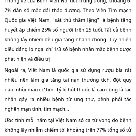
Thống kê của Bệnh viện Nội tiết Trung ương, khoảng 6-
7% dân số mắc đái tháo đường. Theo Viện Tim mạch
Quốc gia Việt Nam, "sát thủ thầm lặng" là bệnh tăng
huyết áp chiếm 25% số người trên 25 tuổi. Tất cả bệnh
không lây nhiễm đều gia tăng nhanh chóng. Tuy nhiên
điều đáng lo ngại chỉ 1/3 số bệnh nhân mắc bệnh được
phát hiện và điều trị.
Ngoài ra, Việt Nam là quốc gia sử dụng rượu bia rất
nhiều nên làm gia tăng tai nạn thương tích, đột quỵ
não, nhồi máu cơ tim. Tỷ lệ hút thuốc lá cao cũng là tác
nhân gây ra nhiều bệnh từ ung thư, bệnh phổi tắc
nghẽn mạn tính, tim mạch...
Ước tính mỗi năm tại Việt Nam số ca tử vong do bệnh
không lây nhiễm chiếm tới khoảng trên 77% tổng số tử