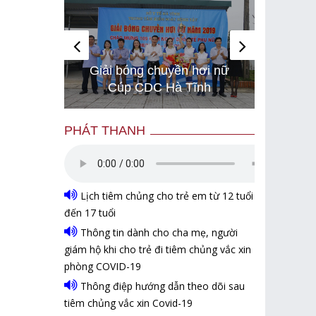
i chạy
Hình 
Giải bóng chuyền hơi nữ
 để bảo
gây bã
Cúp CDC Hà Tĩnh
Israel
són
PHÁT THANH
Lịch tiêm chủng cho trẻ em từ 12 tuổi
đến 17 tuổi
Thông tin dành cho cha mẹ, người
giám hộ khi cho trẻ đi tiêm chủng vắc xin
phòng COVID-19
Thông điệp hướng dẫn theo dõi sau
tiêm chủng vắc xin Covid-19