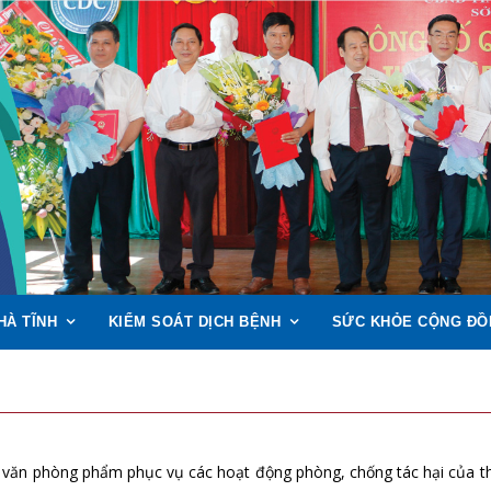
HÀ TĨNH
KIỂM SOÁT DỊCH BỆNH
SỨC KHỎE CỘNG ĐỒ
u, văn phòng phẩm phục vụ các hoạt động phòng, chống tác hại của th