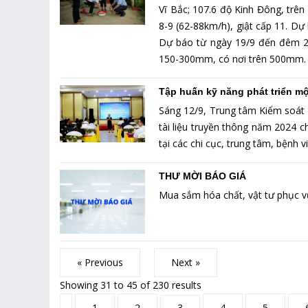
Vĩ Bắc; 107.6 độ Kinh Đông, trê
8-9 (62-88km/h), giật cấp 11. Dự
Dự báo từ ngày 19/9 đến đêm 20
150-300mm, có nơi trên 500mm.
Tập huấn kỹ năng phát triển mộ
Sáng 12/9, Trung tâm Kiểm soát b
tài liệu truyền thông năm 2024 c
tại các chi cục, trung tâm, bệnh 
THƯ MỜI BÁO GIÁ
Mua sắm hóa chất, vật tư phục 
« Previous
Next »
Showing
31
to
45
of
230
results
1
2
3
4
5