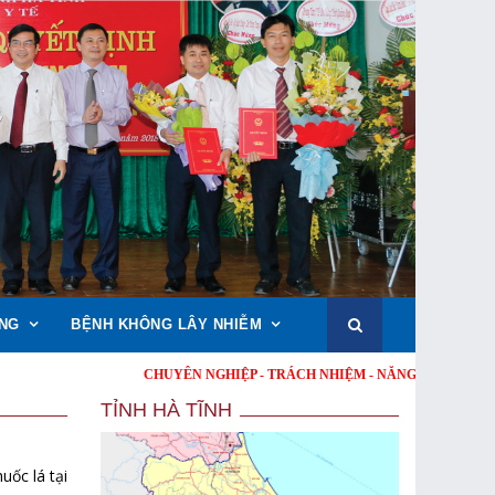
NG
BỆNH KHÔNG LÂY NHIỄM
CHUYÊN NGHIỆP - TRÁCH NHIỆM - NĂNG ĐỘNG - MINH BẠC
TỈNH HÀ TĨNH
uốc lá tại