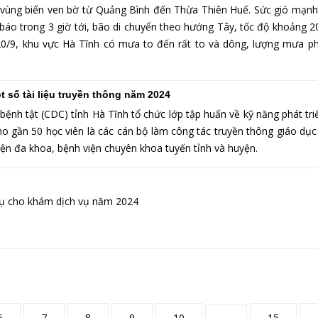
n vùng biển ven bờ từ Quảng Bình đến Thừa Thiên Huế. Sức gió mạnh
 báo trong 3 giờ tới, bão di chuyển theo hướng Tây, tốc độ khoảng 
/9, khu vực Hà Tĩnh có mưa to đến rất to và dông, lượng mưa ph
t số tài liệu truyền thông năm 2024
ệnh tật (CDC) tỉnh Hà Tĩnh tổ chức lớp tập huấn về kỹ năng phát tr
ho gần 50 học viên là các cán bộ làm công tác truyền thông giáo dụ
viện đa khoa, bệnh viện chuyên khoa tuyến tỉnh và huyện.
vụ cho khám dịch vụ năm 2024
6
7
8
9
10
...
15