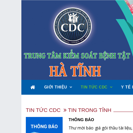
GIỚI THIỆU
TIN TỨC CDC
Y TẾ 
TIN TỨC CDC
TIN TRONG TỈNH
THÔNG BÁO
Thư mời báo giá gói thầu tài liệ