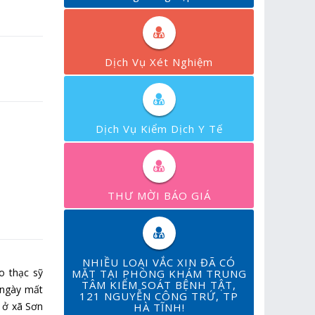
Dịch Vụ Xét Nghiệm
Dịch Vụ Kiểm Dịch Y Tế
THƯ MỜI BÁO GIÁ
NHIỀU LOẠI VẮC XIN ĐÃ CÓ
o thạc sỹ
MẶT TẠI PHÒNG KHÁM TRUNG
TÂM KIỂM SOÁT BỆNH TẬT,
 ngày mất
121 NGUYỄN CÔNG TRỨ, TP
 ở xã Sơn
HÀ TĨNH!