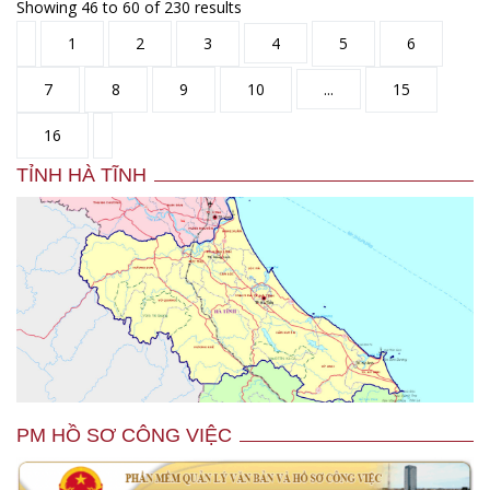
Showing
46
to
60
of
230
results
1
2
3
4
5
6
7
8
9
10
...
15
16
TỈNH HÀ TĨNH
PM HỒ SƠ CÔNG VIỆC