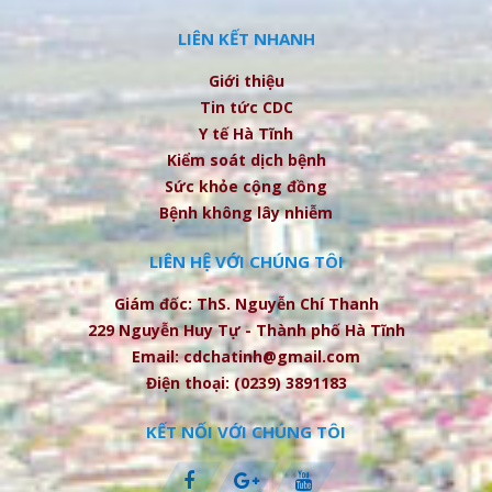
LIÊN KẾT NHANH
Giới thiệu
Tin tức CDC
Y tế Hà Tĩnh
Kiểm soát dịch bệnh
Sức khỏe cộng đồng
Bệnh không lây nhiễm
LIÊN HỆ VỚI CHÚNG TÔI
Giám đốc: ThS. Nguyễn Chí Thanh
229 Nguyễn Huy Tự - Thành phố Hà Tĩnh
Email: cdchatinh@gmail.com
Điện thoại: (0239) 3891183
KẾT NỐI VỚI CHÚNG TÔI