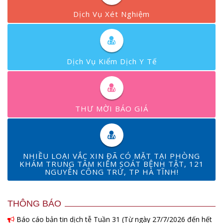
Dịch Vụ Xét Nghiệm
Dịch Vụ Kiểm Dịch Y Tế
THƯ MỜI BÁO GIÁ
NHIỀU LOẠI VẮC XIN ĐÃ CÓ MẶT TẠI PHÒNG
KHÁM TRUNG TÂM KIỂM SOÁT BỆNH TẬT, 121
NGUYỄN CÔNG TRỨ, TP HÀ TĨNH!
THÔNG BÁO
Báo cáo bản tin dịch tễ Tuần 31 (Từ ngày 27/7/2026 đến hết