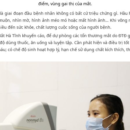
ng gai thị của mắt.
 là giai đoạn đầu bệnh nhân không có bất cứ triệu chứng gì. Hầu 
n muộn, nhìn mờ, hình ảnh méo mó hoặc mất hình ảnh… Khi võng
nhiều đến sức khỏe, chất lượng cuộc sống của người bệnh.
 Mắt Hà Tĩnh khuyến cáo, để dự phòng các tổn thương mắt do ĐTĐ 
 độ dùng thuốc, ăn uống và luyện tập. Cần phát hiện và điều trị tốt
u; có chế độ sinh hoạt hợp lý, hạn chế sử dụng chất kích thích, th