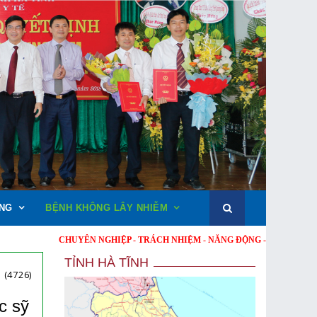
NG
BỆNH KHÔNG LÂY NHIỄM
CHUYÊN NGHIỆP - TRÁCH NHIỆM - NĂNG ĐỘNG - MINH BẠCH - HIỆU QUẢ
TỈNH HÀ TĨNH
(4726)
c sỹ