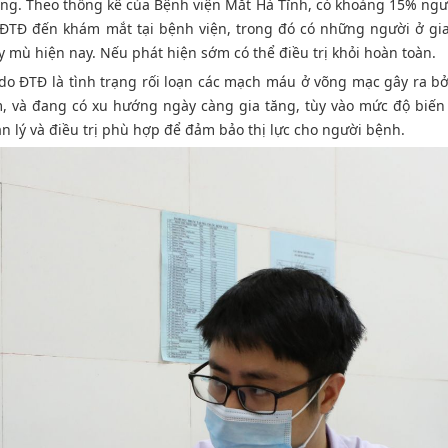
hương. Theo thống kê của Bệnh viện Mắt Hà Tĩnh, có khoảng 15% ng
TĐ đến khám mắt tại bệnh viện, trong đó có những người ở gi
mù hiện nay. Nếu phát hiện sớm có thể điều trị khỏi hoàn toàn.
do ĐTĐ là tình trạng rối loạn các mạch máu ở võng mạc gây ra b
, và đang có xu hướng ngày càng gia tăng, tùy vào mức độ biế
ản lý và điều trị phù hợp để đảm bảo thị lực cho người bệnh.