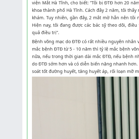
viện Mắt Hà Tĩnh, cho biết: “Tôi bị ĐTĐ hơn 20 nă
khoa thành phố Hà Tĩnh. Cách đây 2 năm, tôi thấy 
khám. Tuy nhiên, gần đây, 2 mắt mờ hẳn nên tôi m
Hiện nay, tôi đang được các bác sỹ theo dõi, điề
quả điều trị”.
Bệnh võng mạc do ĐTĐ có rất nhiều nguyên nhân và
mắc bệnh ĐTĐ từ 5 - 10 năm thì tỷ lệ mắc bệnh võng
nữa, nếu trong thời gian dài mắc ĐTĐ, nếu bệnh 
do ĐTĐ sớm hơn và có diễn biến nặng nhanh hơn. 
soát tốt đường huyết, tăng huyết áp, rối loạn mỡ m