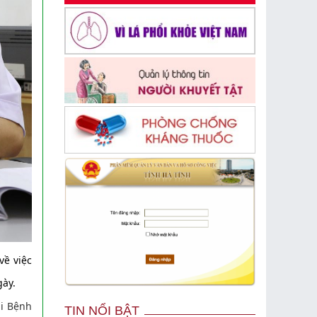
về việc
y.
ại Bệnh
TIN NỔI BẬT