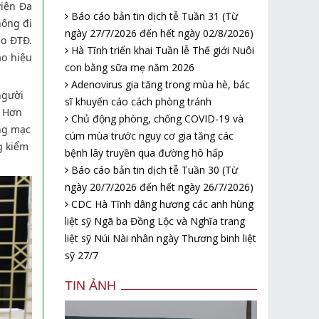
viện Đa
Báo cáo bản tin dịch tễ Tuần 31 (Từ
hông đi
ngày 27/7/2026 đến hết ngày 02/8/2026)
do ĐTĐ.
Hà Tĩnh triển khai Tuần lễ Thế giới Nuôi
ạo hiệu
con bằng sữa mẹ năm 2026
Adenovirus gia tăng trong mùa hè, bác
người
sĩ khuyến cáo cách phòng tránh
. Hơn
Chủ động phòng, chống COVID-19 và
ng mạc
cúm mùa trước nguy cơ gia tăng các
g kiểm
bệnh lây truyền qua đường hô hấp
Báo cáo bản tin dịch tễ Tuần 30 (Từ
ngày 20/7/2026 đến hết ngày 26/7/2026)
CDC Hà Tĩnh dâng hương các anh hùng
liệt sỹ Ngã ba Đồng Lộc và Nghĩa trang
liệt sỹ Núi Nài nhân ngày Thương binh liệt
sỹ 27/7
TIN ẢNH