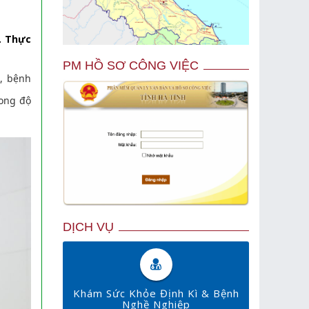
. Thực
PM HỒ SƠ CÔNG VIỆC
ể, bệnh
ong độ
DỊCH VỤ
Khám Sức Khỏe Định Kì & Bệnh
Nghề Nghiệp