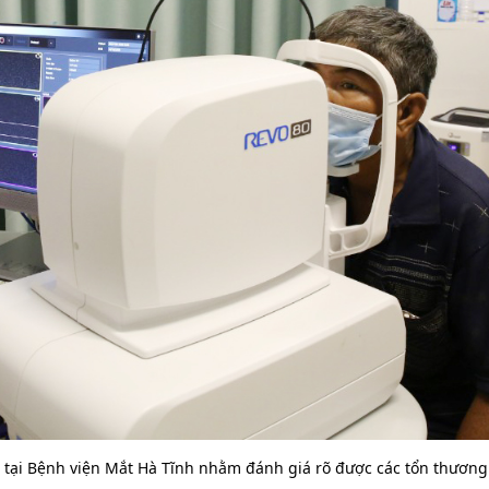
Hình ảnh những chú chó
Hàng nghìn ngườ
gây bão mạng với tài lướt
thi trong bùn đất
sóng như “dân chơi”
vệ môi trường ở 
tại Bệnh viện Mắt Hà Tĩnh nhằm đánh giá rõ được các tổn thương