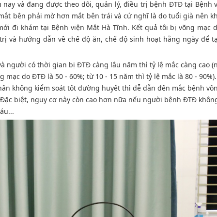
m nay và đang được theo dõi, quản lý, điều trị bệnh ĐTĐ tại Bệnh 
mắt bên phải mờ hơn mắt bên trái và cứ nghĩ là do tuổi già nên k
ới đi khám tại Bệnh viện Mắt Hà Tĩnh. Kết quả tôi bị võng mạc 
u trị và hướng dẫn về chế độ ăn, chế độ sinh hoạt hằng ngày để t
 người có thời gian bị ĐTĐ càng lâu năm thì tỷ lệ mắc càng cao (
 mạc do ĐTĐ là 50 - 60%; từ 10 - 15 năm thì tỷ lệ mắc là 80 - 90%)
nhân không kiểm soát tốt đường huyết thì dễ dẫn đến mắc bệnh võ
Đặc biệt, nguy cơ này còn cao hơn nữa nếu người bệnh ĐTĐ khôn
áu...