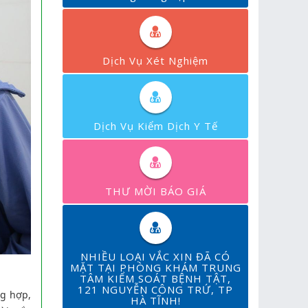
Dịch Vụ Xét Nghiệm
Dịch Vụ Kiểm Dịch Y Tế
THƯ MỜI BÁO GIÁ
NHIỀU LOẠI VẮC XIN ĐÃ CÓ
MẶT TẠI PHÒNG KHÁM TRUNG
TÂM KIỂM SOÁT BỆNH TẬT,
121 NGUYỄN CÔNG TRỨ, TP
ng hợp,
HÀ TĨNH!