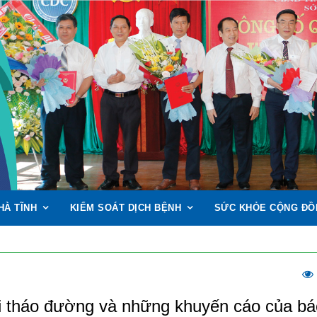
HÀ TĨNH
KIỂM SOÁT DỊCH BỆNH
SỨC KHỎE CỘNG ĐỒ
i tháo đường và những khuyến cáo của bá