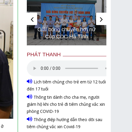
i chạy
Hình 
Giải bóng chuyền hơi nữ
 để bảo
gây bã
Cúp CDC Hà Tĩnh
Israel
són
PHÁT THANH
Lịch tiêm chủng cho trẻ em từ 12 tuổi
đến 17 tuổi
Thông tin dành cho cha mẹ, người
giám hộ khi cho trẻ đi tiêm chủng vắc xin
phòng COVID-19
Thông điệp hướng dẫn theo dõi sau
 ở
tiêm chủng vắc xin Covid-19