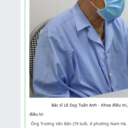
Bác sĩ Lê Duy Tuấn Anh - Khoa điều tr
điều trị võng mạc do ĐTĐ cũng
Ông Trương Văn Bản (76 tuổi, ở phường Nam Hà, 