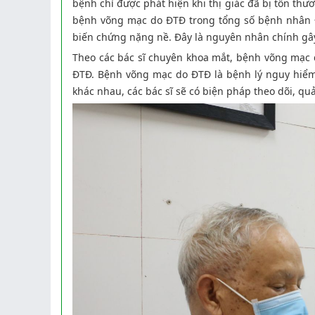
bệnh chỉ được phát hiện khi thị giác đã bị tổn t
bệnh võng mạc do ĐTĐ trong tổng số bệnh nhân Đ
biến chứng nặng nề. Đây là nguyên nhân chính gây 
Theo các bác sĩ chuyên khoa mắt, bệnh võng mạc 
ĐTĐ. Bệnh võng mạc do ĐTĐ là bệnh lý nguy hiểm
khác nhau, các bác sĩ sẽ có biện pháp theo dõi, qu